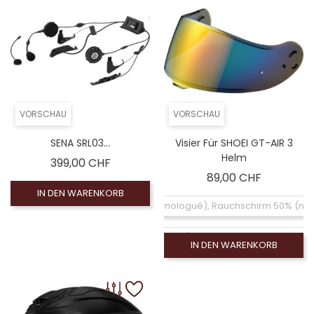
VORSCHAU
VORSCHAU
SENA SRL03...
Visier Für SHOEI GT-AIR 3
Helm
Preis
399,00 CHF
Preis
89,00 CHF
IN DEN WARENKORB
Coloré (non homologué), Rauchschirm 50% (no
Coloré (non homologué), Blauer Spiegelbildschirm
IN DEN WARENKORB
Coloré (non homologué), Silberner Spiegelbildschi
Klarer Bildschirm (homologué), Visiére homolog