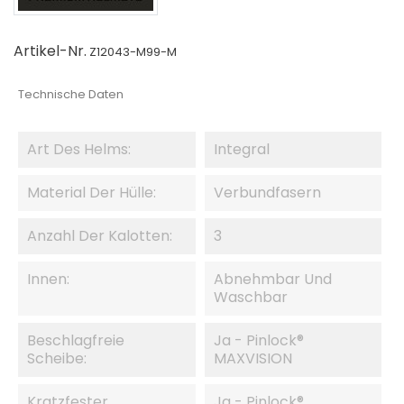
Artikel-Nr.
Z12043-M99-M
Technische Daten
Art Des Helms:
Integral
Material Der Hülle:
Verbundfasern
Anzahl Der Kalotten:
3
Innen:
Abnehmbar Und
Waschbar
Beschlagfreie
Ja - Pinlock®
Scheibe:
MAXVISION
Kratzfester
Ja - Pinlock®