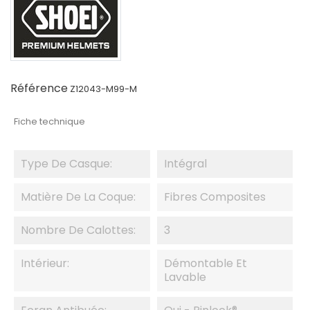
Référence
Z12043-M99-M
Fiche technique
Type De Casque:
Intégral
Matière De La Coque:
Fibres Composites
Nombre De Calottes:
3
Intérieur:
Démontable Et
Lavable