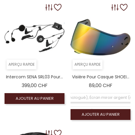
APERÇU RAPIDE
APERÇU RAPIDE
Intercom SENA SRL03 Pour...
Visière Pour Casque SHOEI...
Prix
Prix
399,00 CHF
89,00 CHF
Coloré (non homologué), Écran miroir argent (
AJOUTER AU PANIER
Écran claire (homologué), Visiére homologué
AJOUTER AU PANIER
Coloré (non homologué), Écran fumé foncé 100% 