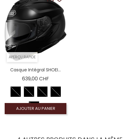
Coloré (non homologué), Ecran Iridium arc-en-cie
Coloré (non homologué), Écran fumé clair 50% (
Coloré (non homologué), Écran miroir bleu (n
APERÇU RAPIDE
Casque Intégral SHOEI...
Prix
639,00 CHF
AJOUTER AU PANIER