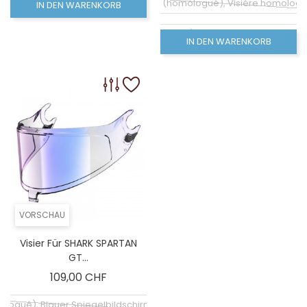
Klarer Bildschirm (homologué), Visiére homolog
IN DEN WARENKORB
Coloré (non homologué), Leinwand Rauch 100% (
IN DEN WARENKORB
Coloré (non homologué), Rauchschirm 50% (no
VORSCHAU
Visier Für SHARK SPARTAN
GT...
Preis
109,00 CHF
ologué), Blauer Spiegelbildschirm (non homologué)