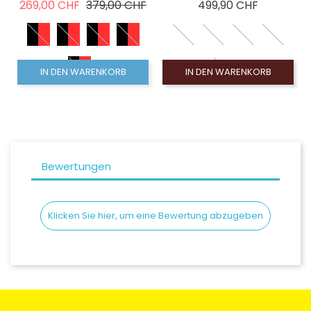
Verkaufspreis
Preis
Preis
269,00 CHF
379,00 CHF
499,90 CHF
IN DEN WARENKORB
IN DEN WARENKORB
Bewertungen
Klicken Sie hier, um eine Bewertung abzugeben