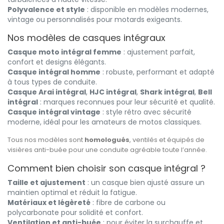
Polyvalence et style
: disponible en modèles modernes,
vintage ou personnalisés pour motards exigeants.
Nos modèles de casques intégraux
Casque moto intégral femme
: ajustement parfait,
confort et designs élégants.
Casque intégral homme
: robuste, performant et adapté
à tous types de conduite.
Casque Arai intégral
,
HJC intégral
,
Shark intégral
,
Bell
intégral
: marques reconnues pour leur sécurité et qualité.
Casque intégral vintage
: style rétro avec sécurité
moderne, idéal pour les amateurs de motos classiques.
Tous nos modèles sont
homologués
, ventilés et équipés de
visières anti-buée pour une conduite agréable toute l’année.
Comment bien choisir son casque intégral ?
Taille et ajustement
: un casque bien ajusté assure un
maintien optimal et réduit la fatigue.
Matériaux et légèreté
: fibre de carbone ou
polycarbonate pour solidité et confort.
Ventilation et anti-buée
: pour éviter la surchauffe et