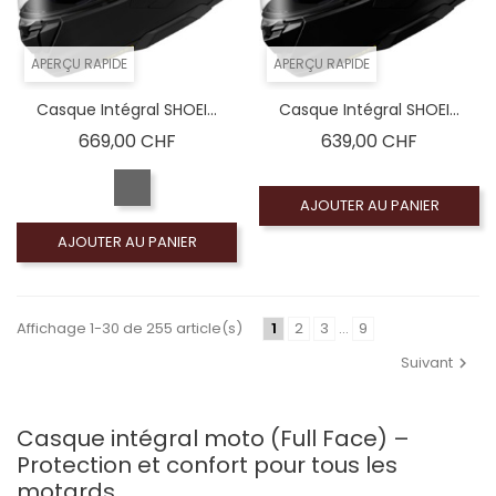
APERÇU RAPIDE
APERÇU RAPIDE
Casque Intégral SHOEI...
Casque Intégral SHOEI...
Prix
Prix
669,00 CHF
639,00 CHF
AJOUTER AU PANIER
AJOUTER AU PANIER
Affichage 1-30 de 255 article(s)
1
2
3
…
9
Suivant
Casque intégral moto (Full Face) –
Protection et confort pour tous les
motards