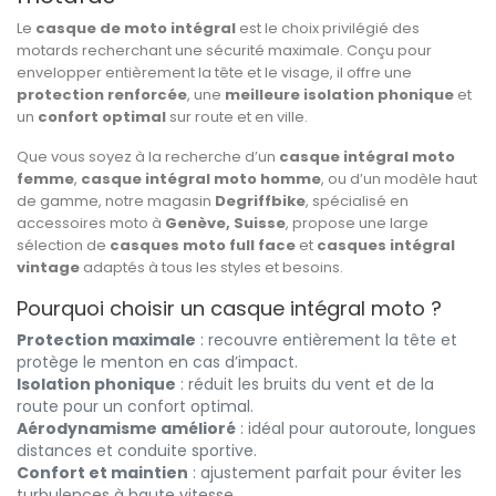
Le
casque de moto intégral
est le choix privilégié des
motards recherchant une sécurité maximale. Conçu pour
envelopper entièrement la tête et le visage, il offre une
protection renforcée
, une
meilleure isolation phonique
et
un
confort optimal
sur route et en ville.
Que vous soyez à la recherche d’un
casque intégral moto
femme
,
casque intégral moto homme
, ou d’un modèle haut
de gamme, notre magasin
Degriffbike
, spécialisé en
accessoires moto à
Genève, Suisse
, propose une large
sélection de
casques moto full face
et
casques intégral
vintage
adaptés à tous les styles et besoins.
Pourquoi choisir un casque intégral moto ?
Protection maximale
: recouvre entièrement la tête et
protège le menton en cas d’impact.
Isolation phonique
: réduit les bruits du vent et de la
route pour un confort optimal.
Aérodynamisme amélioré
: idéal pour autoroute, longues
distances et conduite sportive.
Confort et maintien
: ajustement parfait pour éviter les
turbulences à haute vitesse.