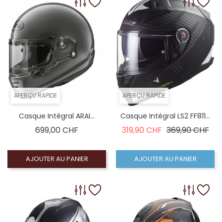
APERÇU RAPIDE
APERÇU RAPIDE
Casque Intégral ARAI...
Casque Intégral LS2 FF811...
Prix
Prix de base
Pri
699,00 CHF
319,90 CHF
369,90 CHF
AJOUTER AU PANIER
AJOUTER AU PANIER