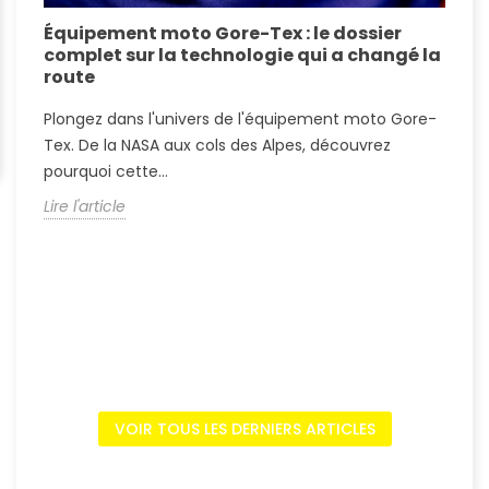
Équipement moto Gore-Tex : le dossier
A
complet sur la technologie qui a changé la
S
route
A
Plongez dans l'univers de l'équipement moto Gore-
?
Tex. De la NASA aux cols des Alpes, découvrez
c
pourquoi cette...
L
Lire l'article
VOIR TOUS LES DERNIERS ARTICLES