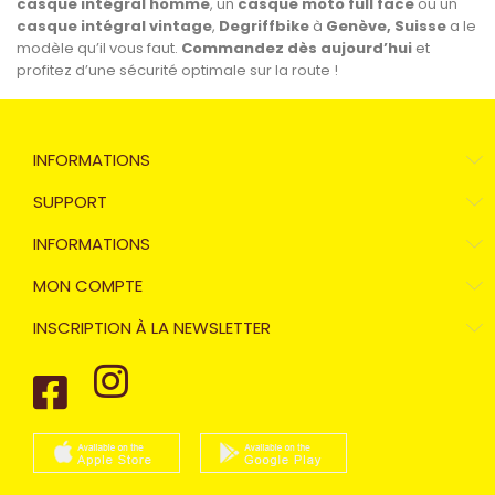
casque intégral homme
, un
casque moto full face
ou un
casque intégral vintage
,
Degriffbike
à
Genève, Suisse
a le
modèle qu’il vous faut.
Commandez dès aujourd’hui
et
profitez d’une sécurité optimale sur la route !
INFORMATIONS
SUPPORT
INFORMATIONS
MON COMPTE
INSCRIPTION À LA NEWSLETTER