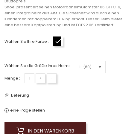
Bruttopreis
Shoei präsentiert seinen Motorradhelm
Glamster 06 G1 TC-9
,
einen Integralhelm aus AIM. Die Sicherheit wird durch einen
Kinnriemen mit doppeltem D-Ring erhöht. Dieser Helm bietet
eine bessere Kopfpolsterung und ist ECE22.06 zertifiziert.
Wählen Sie Ihre Farbe :
Schwarz-Weiß
Wählen Sie die Größe Ihres Helms :
Menge :
+
−
Lieferung
eine Frage stellen
IN DEN WARENKORB