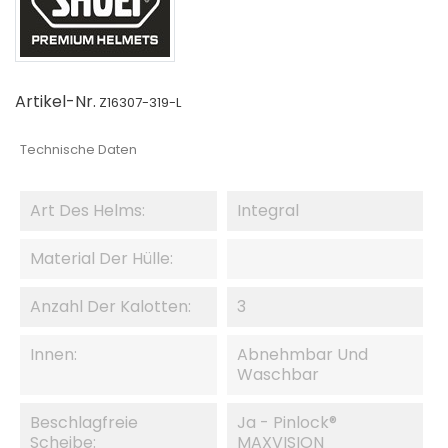
Artikel-Nr.
Z16307-319-L
Technische Daten
Art Des Helms:
Integral
Material Der Hülle:
Anzahl Der Kalotten:
3
Innen:
Abnehmbar Und
Waschbar
Beschlagfreie
Ja - Pinlock®
Scheibe:
MAXVISION