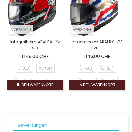
VORSCHAU
VORSCHAU
Integralhelm ARAI RX-7V
Integralhelm ARAI RX-7V
EVO...
EVO...
Preis
Preis
1.149,00 CHF
1.149,00 CHF
L-(60)
XL-(61)
L-(60)
XL-(61)
XS-(54)
S-(56)
XS-(54)
S-(56)
IN DEN WARENKORB
IN DEN WARENKORB
M-(58)
M-(58)
Bewertungen