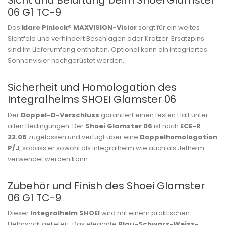
Sicht und Belüftung beim Shoei Glamster
06 G1 TC-9
Das
klare Pinlock® MAXVISION-Visier
sorgt für ein weites
Sichtfeld und verhindert Beschlagen oder Kratzer. Ersatzpins
sind im Lieferumfang enthalten. Optional kann ein integriertes
Sonnenvisier nachgerüstet werden.
Sicherheit und Homologation des
Integralhelms SHOEI Glamster 06
Der
Doppel-D-Verschluss
garantiert einen festen Halt unter
allen Bedingungen. Der
Shoei Glamster 06
ist nach
ECE-R
22.06
zugelassen und verfügt über eine
Doppelhomologation
P/J
, sodass er sowohl als Integralhelm wie auch als Jethelm
verwendet werden kann.
Zubehör und Finish des Shoei Glamster
06 G1 TC-9
Dieser
Integralhelm SHOEI
wird mit einem praktischen
Helmsack geliefert. Das elegante
Blau-Schwarz-Weiss-