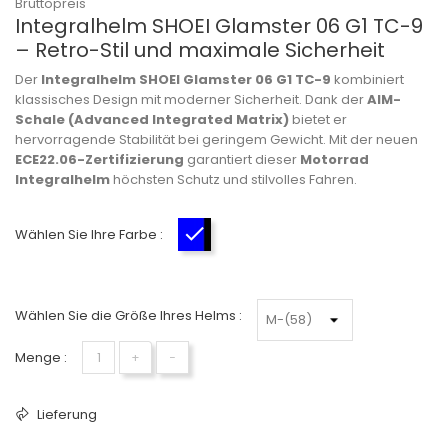
Bruttopreis
Integralhelm SHOEI Glamster 06 G1 TC-9
– Retro-Stil und maximale Sicherheit
Der
Integralhelm SHOEI Glamster 06 G1 TC-9
kombiniert
klassisches Design mit moderner Sicherheit. Dank der
AIM-
Schale (Advanced Integrated Matrix)
bietet er
hervorragende Stabilität bei geringem Gewicht. Mit der neuen
ECE22.06-Zertifizierung
garantiert dieser
Motorrad
Integralhelm
höchsten Schutz und stilvolles Fahren.
Wählen Sie Ihre Farbe :
Blau-Schwarz-Weiß
Wählen Sie die Größe Ihres Helms :
Menge :
+
−
Lieferung