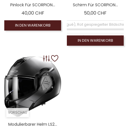
Pinlock Für SCORPION...
Schirm Für SCORPION...
Preis
Preis
40,00 CHF
50,00 CHF
Coloré (non homologué), Rot gespiegelter Bildschi
IN DEN WARENKORB
Coloré (non homologué), Rauchschirm 50% (no
IN DEN WARENKORB
Coloré (non homologué), Blauer Spiegelbildschirm
Coloré (non homologué), Silberner Spiegelbildschi
Coloré (non homologué), Leinwand Rauch 100% (
VORSCHAU
Modulierbarer Helm LS2...