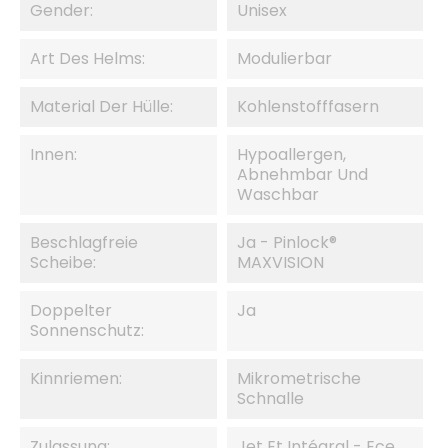
Gender:
Unisex
Art Des Helms:
Modulierbar
Material Der Hülle:
Kohlenstofffasern
Innen:
Hypoallergen,
Abnehmbar Und
Waschbar
Beschlagfreie
Ja - Pinlock®
Scheibe:
MAXVISION
Doppelter
Ja
Sonnenschutz:
Kinnriemen:
Mikrometrische
Schnalle
Zulassung:
Jet Et Intégral - Ece