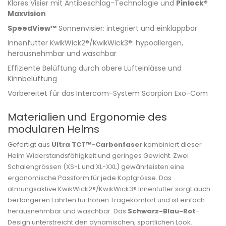
Klares Visier mit Antibeschlag-Technologie und
Pinlock®
Maxvision
SpeedView™
Sonnenvisier: integriert und einklappbar
Innenfutter KwikWick2®/KwikWick3®: hypoallergen,
herausnehmbar und waschbar
Effiziente Belüftung durch obere Lufteinlässe und
Kinnbelüftung
Vorbereitet für das Intercom-System Scorpion Exo-Com
Materialien und Ergonomie des
modularen Helms
Gefertigt aus
Ultra TCT™-Carbonfaser
kombiniert dieser
Helm Widerstandsfähigkeit und geringes Gewicht. Zwei
Schalengrössen (XS-L und XL-XXL) gewährleisten eine
ergonomische Passform für jede Kopfgrösse. Das
atmungsaktive KwikWick2®/KwikWick3® Innenfutter sorgt auch
bei längeren Fahrten für hohen Tragekomfort und ist einfach
herausnehmbar und waschbar. Das
Schwarz-Blau-Rot
-
Design unterstreicht den dynamischen, sportlichen Look.