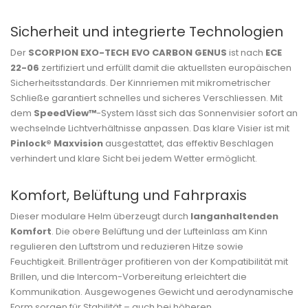
Sicherheit und integrierte Technologien
Der
SCORPION EXO-TECH EVO CARBON GENUS
ist nach
ECE
22-06
zertifiziert und erfüllt damit die aktuellsten europäischen
Sicherheitsstandards. Der Kinnriemen mit mikrometrischer
Schließe garantiert schnelles und sicheres Verschliessen. Mit
dem
SpeedView™
-System lässt sich das Sonnenvisier sofort an
wechselnde Lichtverhältnisse anpassen. Das klare Visier ist mit
Pinlock® Maxvision
ausgestattet, das effektiv Beschlagen
verhindert und klare Sicht bei jedem Wetter ermöglicht.
Komfort, Belüftung und Fahrpraxis
Dieser modulare Helm überzeugt durch
langanhaltenden
Komfort
. Die obere Belüftung und der Lufteinlass am Kinn
regulieren den Luftstrom und reduzieren Hitze sowie
Feuchtigkeit. Brillenträger profitieren von der Kompatibilität mit
Brillen, und die Intercom-Vorbereitung erleichtert die
Kommunikation. Ausgewogenes Gewicht und aerodynamische
Form sorgen für Stabilität – auch bei höheren