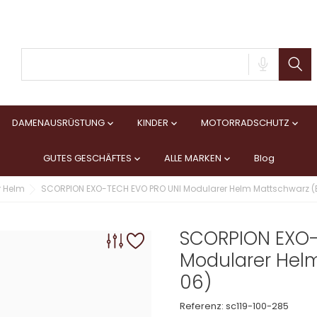
DAMENAUSRÜSTUNG
KINDER
MOTORRADSCHUTZ



GUTES GESCHÄFTES
ALLE MARKEN
Blog


r Helm
SCORPION EXO-TECH EVO PRO UNI Modularer Helm Mattschwarz 
SCORPION EXO-
Modularer Hel
06)
Referenz:
sc119-100-285