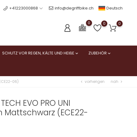
Deutsch
+41223000868
info@degriffbike.ch
0
0
0
SCHUTZ VOR REGEN, KÄLTE UND HEIßE
ZUBEHÖR


vorherigen
nah
(ECE22-06)
chevron_left
chevron_right
TECH EVO PRO UNI
m Mattschwarz (ECE22-