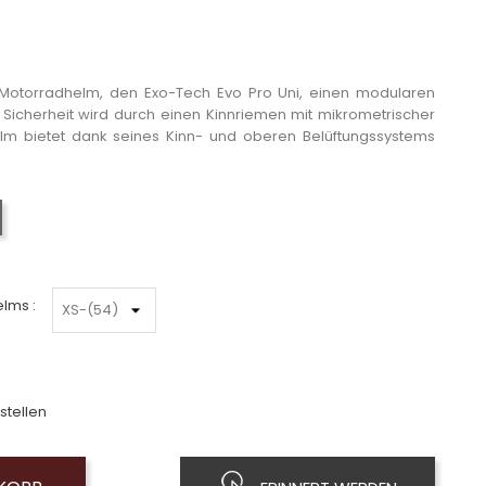
n Motorradhelm, den
Exo-Tech Evo Pro Uni
, einen modularen
e Sicherheit wird durch einen Kinnriemen mit mikrometrischer
Helm bietet dank seines Kinn- und oberen Belüftungssystems
Mattschwarz
lms :
stellen