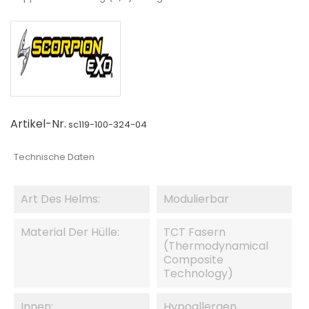
Artikel-Nr.
sc119-100-324-04
Technische Daten
Art Des Helms:
Modulierbar
Material Der Hülle:
TCT Fasern
(Thermodynamical
Composite
Technology)
Innen:
Hypoallergen,