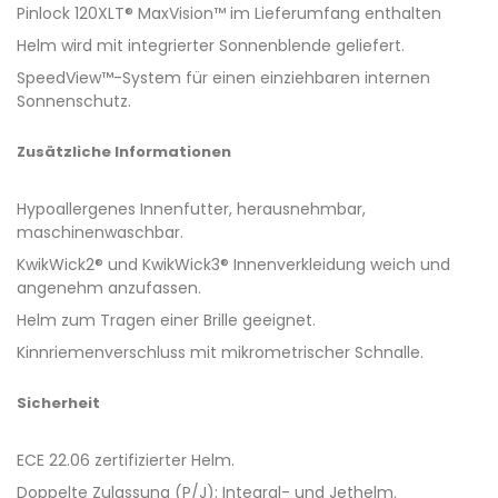
Pinlock 120XLT® MaxVision™ im Lieferumfang enthalten
Helm wird mit integrierter Sonnenblende geliefert.
SpeedView™-System für einen einziehbaren internen
Sonnenschutz.
Zusätzliche Informationen
Hypoallergenes Innenfutter, herausnehmbar,
maschinenwaschbar.
KwikWick2® und KwikWick3® Innenverkleidung weich und
angenehm anzufassen.
Helm zum Tragen einer Brille geeignet.
Kinnriemenverschluss mit mikrometrischer Schnalle.
Sicherheit
ECE 22.06 zertifizierter Helm.
Doppelte Zulassung (P/J): Integral- und Jethelm.