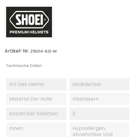
Artikel-Nr.
Z15014-631-M
Technische Daten
Art Des Helms:
Modulierbar
Material Der Hülle:
Glasfasern
Anzahl Der Kalotten:
3
Innen:
Hypoallergen,
Abnehmbar Und