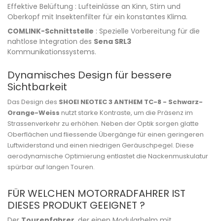
Effektive Belüftung : Lufteinlässe an Kinn, Stirn und
Oberkopf mit Insektenfilter für ein konstantes Klima.
COMLINK-Schnittstelle
: Spezielle Vorbereitung für die
nahtlose Integration des
Sena SRL3
Kommunikationssystems.
Dynamisches Design für bessere
Sichtbarkeit
Das Design des
SHOEI NEOTEC 3 ANTHEM TC-8 - Schwarz-
Orange-Weiss
nutzt starke Kontraste, um die Präsenz im
Strassenverkehr zu erhöhen. Neben der Optik sorgen glatte
Oberflächen und fliessende Übergänge für einen geringeren
Luftwiderstand und einen niedrigen Geräuschpegel. Diese
aerodynamische Optimierung entlastet die Nackenmuskulatur
spürbar auf langen Touren.
FÜR WELCHEN MOTORRADFAHRER IST
DIESES PRODUKT GEEIGNET ?
Der
Tourenfahrer
, der einen Modularhelm mit