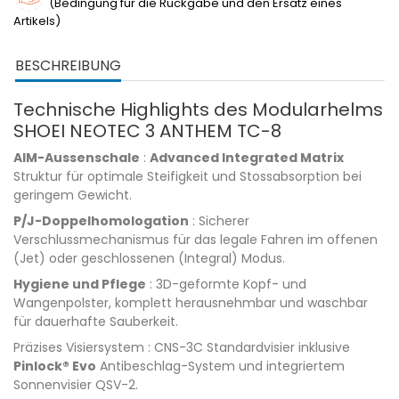
(Bedingung für die Rückgabe und den Ersatz eines
Artikels)
BESCHREIBUNG
Technische Highlights des Modularhelms
SHOEI NEOTEC 3 ANTHEM TC-8
AIM-Aussenschale
:
Advanced Integrated Matrix
Struktur für optimale Steifigkeit und Stossabsorption bei
geringem Gewicht.
P/J-Doppelhomologation
: Sicherer
Verschlussmechanismus für das legale Fahren im offenen
(Jet) oder geschlossenen (Integral) Modus.
Hygiene und Pflege
: 3D-geformte Kopf- und
Wangenpolster, komplett herausnehmbar und waschbar
für dauerhafte Sauberkeit.
Präzises Visiersystem : CNS-3C Standardvisier inklusive
Pinlock® Evo
Antibeschlag-System und integriertem
Sonnenvisier QSV-2.