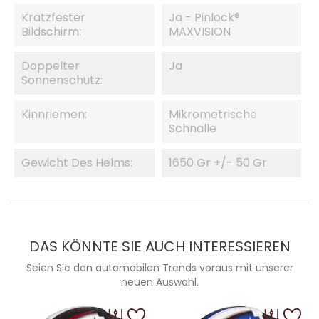
Kratzfester
Ja - Pinlock®
Bildschirm:
MAXVISION
Doppelter
Ja
Sonnenschutz:
Kinnriemen:
Mikrometrische
Schnalle
Gewicht Des Helms:
1650 Gr +/- 50 Gr
DAS KÖNNTE SIE AUCH INTERESSIEREN
Seien Sie den automobilen Trends voraus mit unserer
neuen Auswahl.