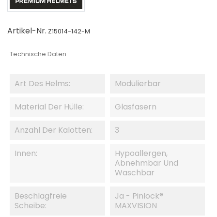
Artikel-Nr.
Z15014-142-M
Technische Daten
Art Des Helms:
Modulierbar
Material Der Hülle:
Glasfasern
Anzahl Der Kalotten:
3
Innen:
Hypoallergen,
Abnehmbar Und
Waschbar
Beschlagfreie
Ja - Pinlock®
Scheibe:
MAXVISION