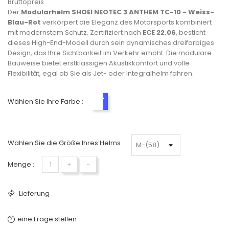
Bruttopreis
Der
Modularhelm SHOEI NEOTEC 3 ANTHEM TC-10 - Weiss-
Blau-Rot
verkörpert die Eleganz des Motorsports kombiniert
mit modernstem Schutz. Zertifiziert nach
ECE 22.06
, besticht
dieses High-End-Modell durch sein dynamisches dreifarbiges
Design, das Ihre Sichtbarkeit im Verkehr erhöht. Die modulare
Bauweise bietet erstklassigen Akustikkomfort und volle
Flexibilität, egal ob Sie als Jet- oder Integralhelm fahren.
Wählen Sie Ihre Farbe :
Weiß-Blau-Rot
Wählen Sie die Größe Ihres Helms :
Menge :
+
−
Lieferung
eine Frage stellen