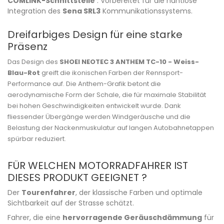
COMLINK-Schnittstelle
: Vorbereitet für die nahtlose
Integration des
Sena SRL3
Kommunikationssystems.
Dreifarbiges Design für eine starke
Präsenz
Das Design des
SHOEI NEOTEC 3 ANTHEM TC-10 - Weiss-
Blau-Rot
greift die ikonischen Farben der Rennsport-
Performance auf. Die Anthem-Grafik betont die
aerodynamische Form der Schale, die für maximale Stabilität
bei hohen Geschwindigkeiten entwickelt wurde. Dank
fliessender Übergänge werden Windgeräusche und die
Belastung der Nackenmuskulatur auf langen Autobahnetappen
spürbar reduziert.
FÜR WELCHEN MOTORRADFAHRER IST
DIESES PRODUKT GEEIGNET ?
Der
Tourenfahrer
, der klassische Farben und optimale
Sichtbarkeit auf der Strasse schätzt.
Fahrer, die eine
hervorragende Geräuschdämmung
für