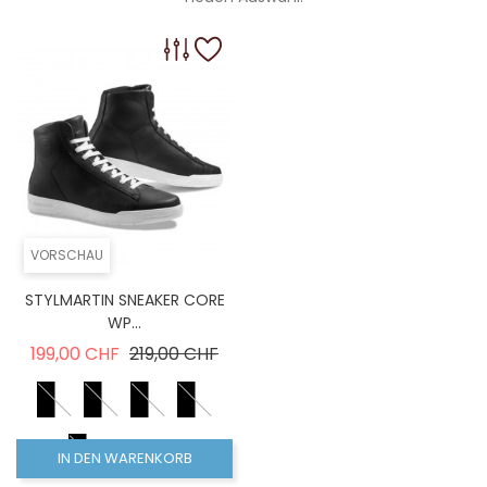
VORSCHAU
STYLMARTIN SNEAKER CORE
WP...
Verkaufspreis
Preis
199,00 CHF
219,00 CHF
IN DEN WARENKORB