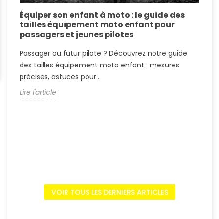
Équiper son enfant à moto : le guide des
É
tailles équipement moto enfant pour
c
passagers et jeunes pilotes
r
Passager ou futur pilote ? Découvrez notre guide
P
des tailles équipement moto enfant : mesures
T
précises, astuces pour...
p
Lire l'article
L
VOIR TOUS LES DERNIERS ARTICLES