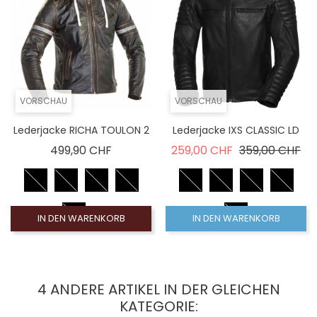
VORSCHAU
VORSCHAU
Lederjacke RICHA TOULON 2
Lederjacke IXS CLASSIC LD
Preis
Verkaufspreis
Pre
499,90 CHF
259,00 CHF
359,00 CHF
IN DEN WARENKORB
IN DEN WARENKORB
4 ANDERE ARTIKEL IN DER GLEICHEN
KATEGORIE: