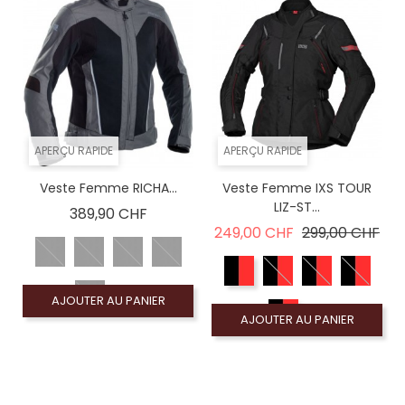
APERÇU RAPIDE
APERÇU RAPIDE
Veste Femme RICHA...
Veste Femme IXS TOUR
LIZ-ST...
Prix
389,90 CHF
Prix de base
Prix
249,00 CHF
299,00 CHF
AJOUTER AU PANIER
AJOUTER AU PANIER