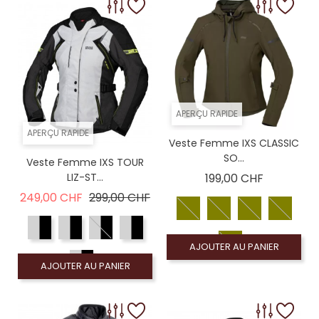
APERÇU RAPIDE
APERÇU RAPIDE
Veste Femme IXS CLASSIC
SO...
Veste Femme IXS TOUR
Prix
LIZ-ST...
199,00 CHF
Prix de base
Prix
249,00 CHF
299,00 CHF
AJOUTER AU PANIER
AJOUTER AU PANIER