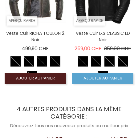
APERÇU RAPIDE
APERÇU RAPIDE
Veste Cuir RICHA TOULON 2
Veste Cuir IXS CLASSIC LD
Noir
Noir
Prix
Prix de base
Pri
499,90 CHF
259,00 CHF
359,00 CHF
AJOUTER AU PANIER
AJOUTER AU PANIER
4 AUTRES PRODUITS DANS LA MÊME
CATÉGORIE :
Découvrez tous nos nouveaux produits au meilleur prix