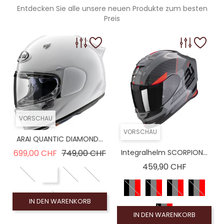
Entdecken Sie alle unsere neuen Produkte zum besten
Preis
VORSCHAU
VORSCHAU
ARAI QUANTIC DIAMOND...
Verkaufspreis
Preis
699,00 CHF
749,00 CHF
Integralhelm SCORPION...
Preis
459,90 CHF
IN DEN WARENKORB
IN DEN WARENKORB