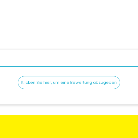
Preis
Verkaufs
89,00 CHF
69,00 CHF
89,00 C
Klicken Sie hier, um eine Bewertung abzugeben