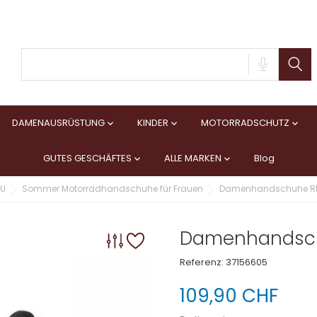
DAMENAUSRÜSTUNG
KINDER
MOTORRADSCHUTZ



GUTES GESCHÄFTES
ALLE MARKEN
Blog


AU
Sommer Motorradhandschuhe für Frauen
Damenhandschuhe RI
Damenhandsch
Referenz:
37156605
109,90 CHF