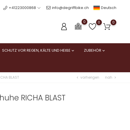
Deutsch
+41223000868
info@degriffbike.ch
0
0
0
SCHUTZ VOR REGEN, KÄLTE UND HEIßE
ZUBEHÖR


vorherigen
nah
CHA BLAST
chevron_left
chevron_right
uhe RICHA BLAST