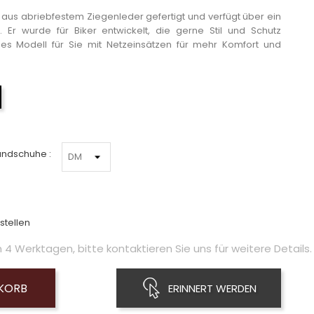
 aus abriebfestem Ziegenleder gefertigt und verfügt über ein
Er wurde für Biker entwickelt, die gerne Stil und Schutz
es Modell für Sie mit Netzeinsätzen für mehr Komfort und
Schwarz
andschuhe :
stellen
4 Werktagen, bitte kontaktieren Sie uns für weitere Details.
NKORB
ERINNERT WERDEN