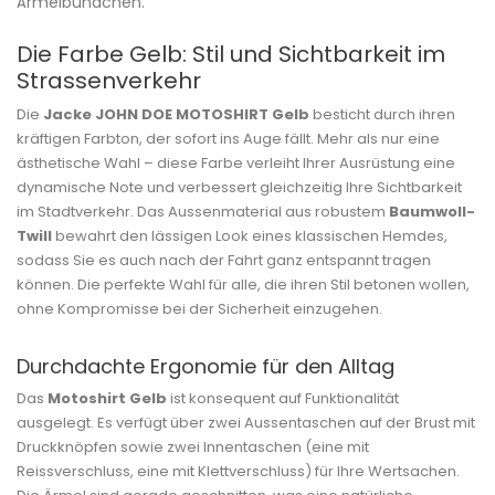
Ärmelbündchen.
Die Farbe Gelb: Stil und Sichtbarkeit im
Strassenverkehr
Die
Jacke JOHN DOE MOTOSHIRT Gelb
besticht durch ihren
kräftigen Farbton, der sofort ins Auge fällt. Mehr als nur eine
ästhetische Wahl – diese Farbe verleiht Ihrer Ausrüstung eine
dynamische Note und verbessert gleichzeitig Ihre Sichtbarkeit
im Stadtverkehr. Das Aussenmaterial aus robustem
Baumwoll-
Twill
bewahrt den lässigen Look eines klassischen Hemdes,
sodass Sie es auch nach der Fahrt ganz entspannt tragen
können. Die perfekte Wahl für alle, die ihren Stil betonen wollen,
ohne Kompromisse bei der Sicherheit einzugehen.
Durchdachte Ergonomie für den Alltag
Das
Motoshirt Gelb
ist konsequent auf Funktionalität
ausgelegt. Es verfügt über zwei Aussentaschen auf der Brust mit
Druckknöpfen sowie zwei Innentaschen (eine mit
Reissverschluss, eine mit Klettverschluss) für Ihre Wertsachen.