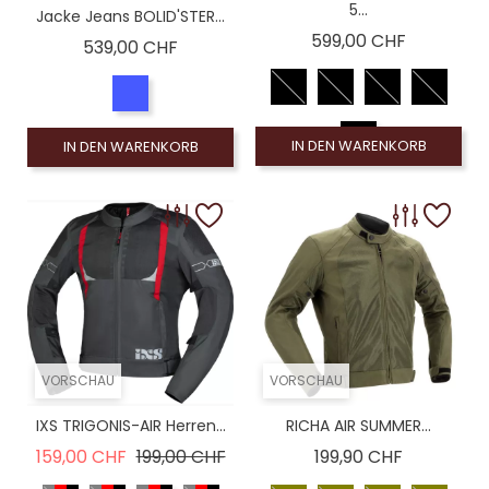
5...
Jacke Jeans BOLID'STER...
Preis
599,00 CHF
Preis
539,00 CHF
IN DEN WARENKORB
IN DEN WARENKORB
VORSCHAU
VORSCHAU
IXS TRIGONIS-AIR Herren...
RICHA AIR SUMMER...
Verkaufspreis
Preis
Preis
159,00 CHF
199,00 CHF
199,90 CHF