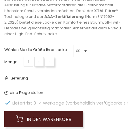
Ausrüstung für urbane Motorradfahrer, die Sichtbarkeit mit
höchstem Schutz verbinden möchten. Dank der
XTM-Fiber®
Technologie und der
AAA-Zertifizierung
(Norm EN17092-
2:2020) bietet diese Jacke den Komfort eines Baumwoll-Twill-
Hemdes bei gleichzeitig maximaler Sicherheit auf dem Niveau
einer High-End-Schutzjacke.
Wählen Sie die Größe Ihrer Jacke :
Menge :
+
−
Lieferung
eine Frage stellen

Lieferfrist 3–4 Werktage (vorbehaltlich Verfügbarkeit 
IN DEN WARENKORB