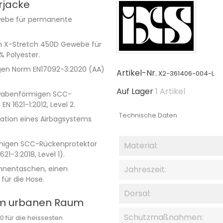
rjacke
webe für permanente
n X-Stretch 450D Gewebe für
% Polyester.
ngen Norm EN17092-3:2020 (AA)
Artikel-Nr.
X2-361406-004-L
Auf Lager
1 Artikel
 wabenförmigen SCC-
N 1621-1:2012, Level 2.
Technische Daten
llation eines Airbagsystems
rmigen SCC-Rückenprotektor
Material:
21-3:2018, Level 1).
Innentaschen, einen
Jahreszeit:
für die Hose.
Dorsal:
t im urbanen Raum
Schutzmaßnahmen:
0 für die heissesten