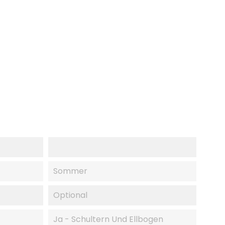
Sommer
Optional
Ja - Schultern Und Ellbogen