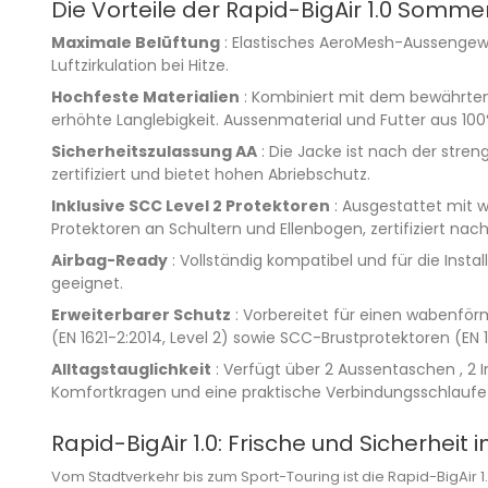
Die Vorteile der Rapid-BigAir 1.0 Somme
Maximale Belüftung
: Elastisches AeroMesh-Aussenge
Luftzirkulation bei Hitze.
Hochfeste Materialien
: Kombiniert mit dem bewährte
erhöhte Langlebigkeit. Aussenmaterial und Futter aus 100
Sicherheitszulassung AA
: Die Jacke ist nach der stre
zertifiziert und bietet hohen Abriebschutz.
Inklusive SCC Level 2 Protektoren
: Ausgestattet mit
Protektoren an Schultern und Ellenbogen, zertifiziert nach E
Airbag-Ready
: Vollständig kompatibel und für die Insta
geeignet.
Erweiterbarer Schutz
: Vorbereitet für einen wabenfö
(EN 1621-2:2014, Level 2) sowie SCC-Brustprotektoren (EN 16
Alltagstauglichkeit
: Verfügt über 2 Aussentaschen , 2 
Komfortkragen und eine praktische Verbindungsschlaufe 
Rapid-BigAir 1.0: Frische und Sicherhei
Vom Stadtverkehr bis zum Sport-Touring ist die Rapid-BigAir 1.