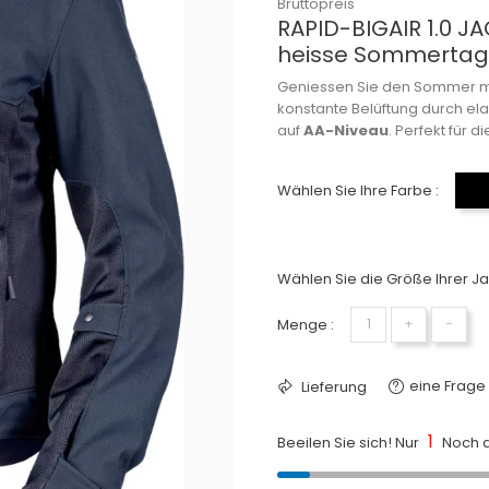
Bruttopreis
RAPID-BIGAIR 1.0 J
heisse Sommerta
Geniessen Sie den Sommer m
konstante Belüftung durch 
auf
AA-Niveau
.
Perfekt für di
Wählen Sie Ihre Farbe :
Wählen Sie die Größe Ihrer Ja
Menge :
+
−
eine Frage 
Lieferung
1
Beeilen Sie sich! Nur
Noch a