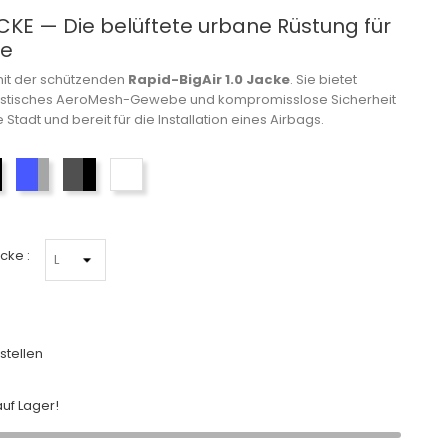
ACKE — Die belüftete urbane Rüstung für
ge
it der schützenden
Rapid-BigAir 1.0 Jacke
.
Sie bietet
elastisches AeroMesh-Gewebe
und kompromisslose Sicherheit
e Stadt und bereit für die Installation eines Airbags
.
Schwarz
Blau-Grau
Grau-Schwarz
Bleu foncé
cke :
stellen
uf Lager!