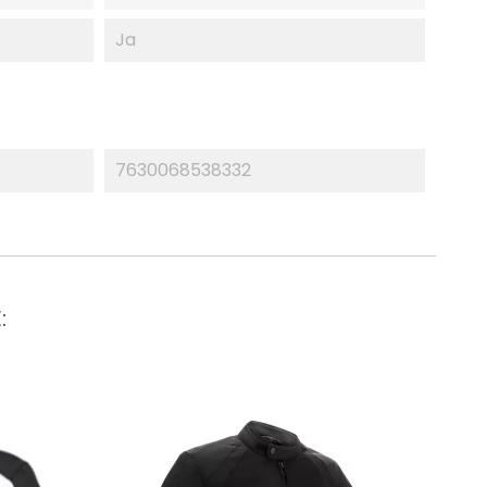
Ja
7630068538332
: