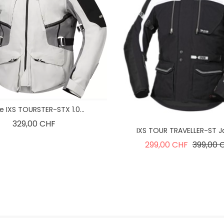
e IXS TOURSTER-STX 1.0...
Preis
329,00 CHF
IXS TOUR TRAVELLER-ST Ja
Verkaufs
299,00 CHF
399,00 