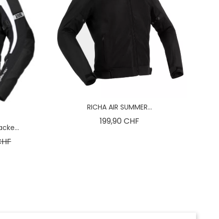
RICHA AIR SUMMER...
Preis
199,90 CHF
cke...
preis
Preis
CHF