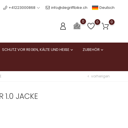
Deutsch
+41223000868
info@degriffbike.ch
0
0
0
SCHUTZ VOR REGEN, KÄLTE UND HEIßE
ZUBEHÖR


vorherigen
E
chevron_left
R 1.0 JACKE