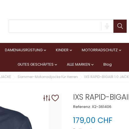
DAMENAUSRÜSTUNG
KINDER
MOTORRADSCHUTZ



GUTES GESCHÄFTES
ALLE MARKEN
Blog


JACKE
Sommer-Motorradjacke für Herren
IXS RAPID-BIGAIR 1.0 JACK
IXS RAPID-BIGAI
Referenz:
X2-361406
179,00 CHF