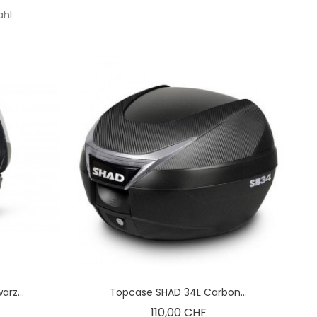
hl.
rz...
Topcase SHAD 34L Carbon...
is
Preis
110,00 CHF