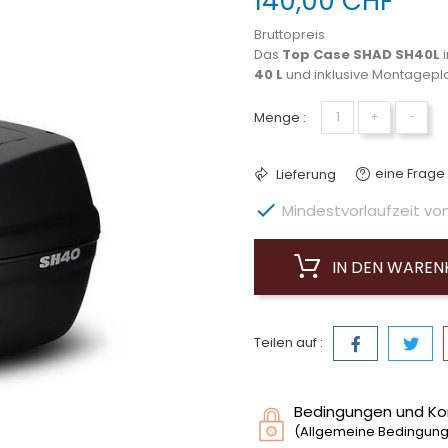
140,00 CHF
Bruttopreis
Das
Top Case SHAD SH40L
i
40 L
und inklusive Montagepla
Menge :
+
−
eine Frage 
Lieferung

Mindestvorlaufzeit von 
IN DEN WARE
Teilen auf :
Bedingungen und Ko
(Allgemeine Bedingunge