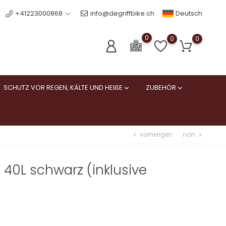
Deutsch
+41223000868
info@degriffbike.ch
0
0
0
SCHUTZ VOR REGEN, KÄLTE UND HEIßE
ZUBEHÖR


vorherigen
nah
chevron_left
chevron_right
40L schwarz (inklusive