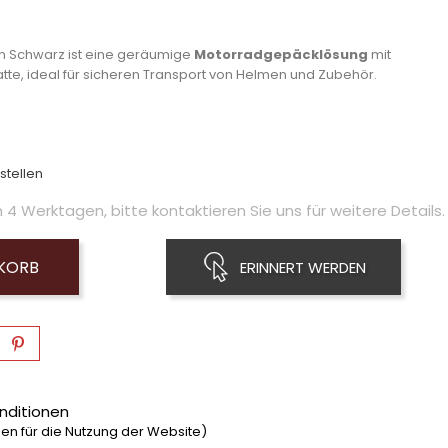
n Schwarz ist eine geräumige
Motorradgepäcklösung
mit
tte, ideal für sicheren Transport von Helmen und Zubehör.
stellen
4 Werktagen, bitte kontaktieren Sie uns für weitere Details.
NKORB
ERINNERT WERDEN
nditionen
n für die Nutzung der Website)