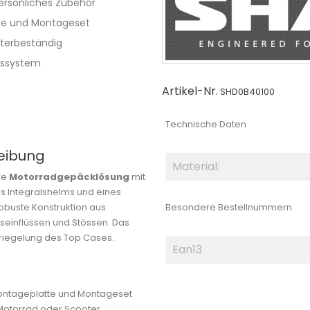
ersönliches Zubehör
tte und Montageset
tterbeständig
gssystem
Artikel-Nr.
SHD0B40100
Technische Daten
eibung
Material:
re
Motorradgepäcklösung
mit
s Integralshelms und eines
obuste Konstruktion aus
Besondere Bestellnummern
seinflüssen und Stössen. Das
rriegelung des Top Cases.
Ean13
Montageplatte und Montageset
m Motorrad oder Scooter