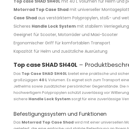
Top case SHAD SH40L
mit 40 L Volumen für Helm und p
Motorrad Top Case Shad
mit universeller Montagepla
Case Shad
aus verstärktem Polypropylen, stoß- und we
Sicheres
Handle Lock System
mit stabilem Verriegelun
Geeignet für Scooter, Motorräder und Maxi-Scooter
Ergonomischer Griff für komfortablen Transport
Kapazität für Helm und zusätzliche Ausrüstung
Top case SHAD SH40L
– Produktbeschr
Das
Top Case SHAD SH40L
bietet eine praktische und siche
großzügigen
40 L
Volumen. Es eignet sich zum Transport eine
Jethelms sowie zusätzlicher persönlicher Gegenstände. Die r
hochwertigem Polypropylen schützt zuverlässig vor Witterung
sichere
Handle Lock System
sorgt für eine zuverlässige Ve
Befestigungssystem und Funktionen
Das
Motorrad Top Case Shad
wird mit einer universellen 
geliefert, die eine einfache und stabile Befestigung an Ihre