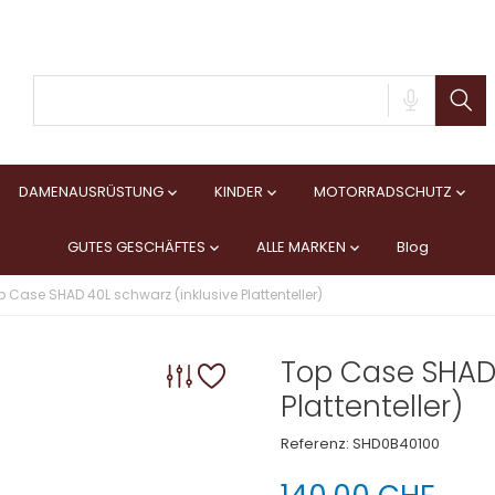
DAMENAUSRÜSTUNG
KINDER
MOTORRADSCHUTZ



GUTES GESCHÄFTES
ALLE MARKEN
Blog


p Case SHAD 40L schwarz (inklusive Plattenteller)
Top Case SHAD 
Plattenteller)
Referenz:
SHD0B40100