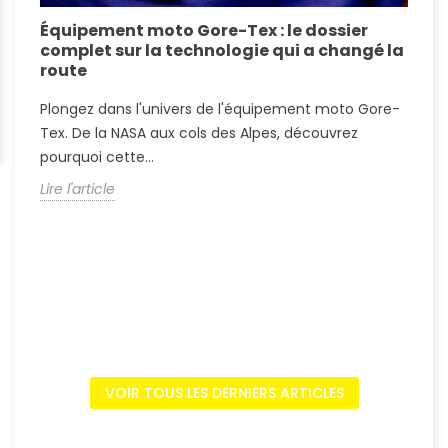
Équipement moto Gore-Tex : le dossier
A
complet sur la technologie qui a changé la
S
route
A
Plongez dans l'univers de l'équipement moto Gore-
?
Tex. De la NASA aux cols des Alpes, découvrez
c
pourquoi cette...
L
Lire l'article
VOIR TOUS LES DERNIERS ARTICLES