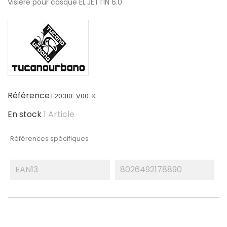
Visière pour casque EL'JETTIN 6.0
Référence
F20310-V00-K
En stock
1 Article
Références spécifiques
EAN13
8026492178890