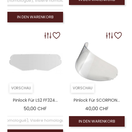
chirm (homologué), Visiére homologuée (EXE-2206)
omologué), Leinwand Rauch 100% (non homologué)
IN DEN WARENKORB
 homologué), Rauchschirm 50% (non homologué)
VORSCHAU
VORSCHAU
Pinlock Für LS2 FF324...
Pinlock Für SCORPION...
Preis
Preis
50,00 CHF
40,00 CHF
air (homologué), Visiére homologuée (EXE-2206)
IN DEN WARENKORB