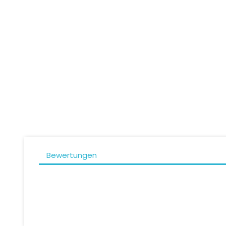
IXS Rapid-STX 1.0 Laminatjacke
RE
Preis
279,00 CHF
Bewertungen