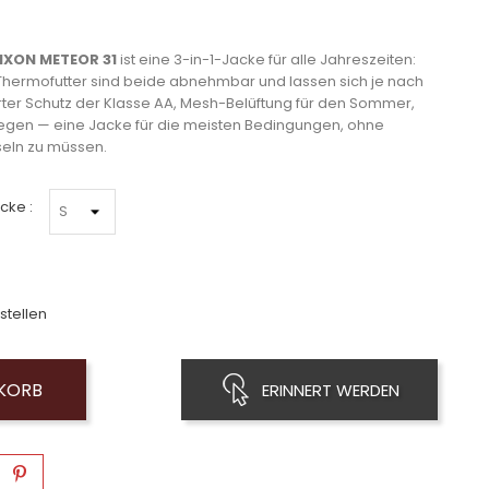
IXON METEOR 31
ist eine 3-in-1-Jacke für alle Jahreszeiten:
ermofutter sind beide abnehmbar und lassen sich je nach
erter Schutz der Klasse AA, Mesh-Belüftung für den Sommer,
Regen — eine Jacke für die meisten Bedingungen, ohne
eln zu müssen.
cke :
stellen
NKORB
ERINNERT WERDEN