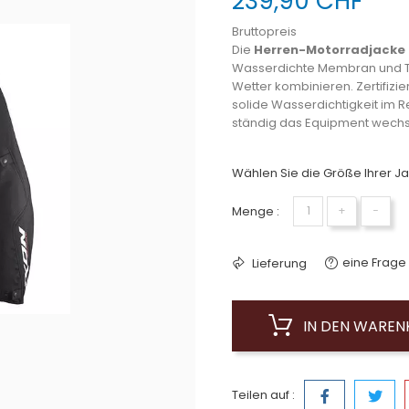
239,90 CHF
Bruttopreis
Die
Herren-Motorradjacke 
Wasserdichte Membran und Th
Wetter kombinieren. Zertifizi
solide Wasserdichtigkeit im 
ständig das Equipment wechs
Wählen Sie die Größe Ihrer Ja
Menge :
+
−
eine Frage 
Lieferung
IN DEN WARE
Teilen auf :