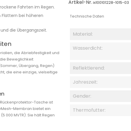
Artikel-Nr.
ix100101228-1015-03
rockene Fahrten im Regen.
 Flattern bei höheren
Technische Daten
 und die Übergangszeit.
Material:
iten
Wasserdicht:
ialien, die Abriebfestigkeit und
 die Beweglichkeit
 (Sommer, Übergang, Regen)
Reflektierend:
, die eine einzige, vielseitige
Jahreszeit:
en
Gender:
ne Rückenprotektor-Tasche ist
 DryMesh-Membran bietet ein
Thermofutter:
 (5 000 MVTR): Sie hält Regen