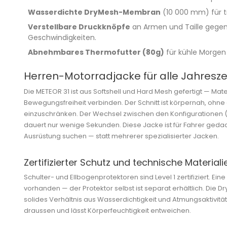
Wasserdichte DryMesh-Membran
(10 000 mm) für t
Verstellbare Druckknöpfe
an Armen und Taille gegen
Geschwindigkeiten.
Abnehmbares Thermofutter (80g)
für kühle Morgen
Herren-Motorradjacke für alle Jahresze
Die METEOR 31 ist aus Softshell und Hard Mesh gefertigt — Mater
Bewegungsfreiheit verbinden. Der Schnitt ist körpernah, ohne
einzuschränken. Der Wechsel zwischen den Konfigurationen
dauert nur wenige Sekunden. Diese Jacke ist für Fahrer gedacht
Ausrüstung suchen — statt mehrerer spezialisierter Jacken.
Zertifizierter Schutz und technische Materiali
Schulter- und Ellbogenprotektoren sind Level 1 zertifiziert. Ei
vorhanden — der Protektor selbst ist separat erhältlich. Die
solides Verhältnis aus Wasserdichtigkeit und Atmungsaktivität
draussen und lässt Körperfeuchtigkeit entweichen.