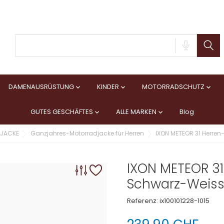
DAMENAUSRÜSTUNG
KINDER
MOTORRADSCHUTZ



GUTES GESCHÄFTES
ALLE MARKEN
Blog


JACKE
Ganzjahres-Motorradjacke für Herren
IXON METEOR 31 Herre
IXON METEOR 31
Schwarz-Weis
Referenz:
ix100101228-1015