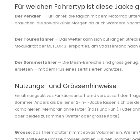
Für welchen Fahrertyp ist diese Jacke 
Der Pendler
— Für Fahrer, die täglich mit dem Motorrad unte
brauchen, die sowohl kühle Morgen als auch wärmere Nachm
Der Tourenfahrer
— Das Wetter kann sich auf langen Strecke
Modularität der METEOR 31 erspart es, am Strassenrand nach 
Der Sommerfahrer
— Die Mesh-Bereiche sind gross genug,
ersetzen — mit dem Plus eines zertifizierten Schutzes.
Nutzungs- und Grössenhinweise
Ein atmungsaktives Funktionsunterhemd verbessert den Trag
Sommer. Anders als bei einer 2-in-1-Jacke lassen sich bei der
kombinieren: Membran ohne Futter (nass und kühl), Futter oh
oder beides zusammen (Winter oder grosse Kälte).
Grösse:
Das Thermofutter nimmt etwas Volumen ein. Wer im 
trägt, sollte eine Grösse grösser wählen. Für den Sommer od