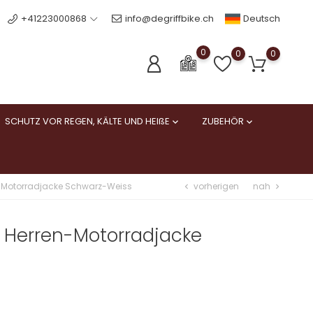
Deutsch
+41223000868
info@degriffbike.ch
0
0
0
SCHUTZ VOR REGEN, KÄLTE UND HEIßE
ZUBEHÖR


vorherigen
nah
n-Motorradjacke Schwarz-Weiss
chevron_left
chevron_right
 Herren-Motorradjacke
s