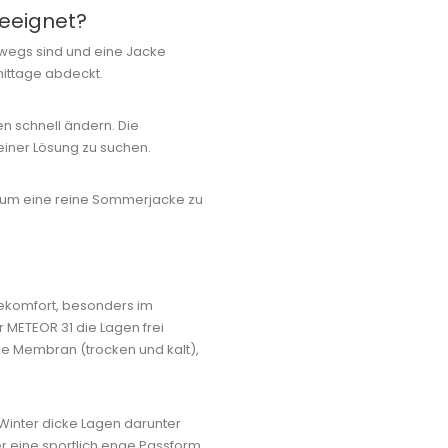
geeignet?
rwegs sind und eine Jacke
ittage abdeckt.
n schnell ändern. Die
einer Lösung zu suchen.
 um eine reine Sommerjacke zu
ekomfort, besonders im
 METEOR 31 die Lagen frei
ne Membran (trocken und kalt),
Winter dicke Lagen darunter
er eine sportlich enge Passform