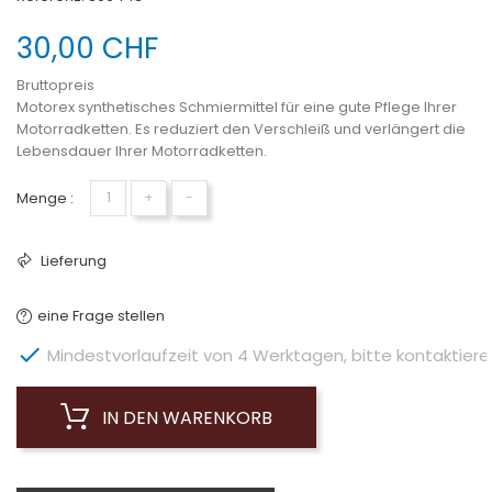
30,00 CHF
Bruttopreis
Motorex synthetisches Schmiermittel für eine gute Pflege Ihrer
Motorradketten. Es reduziert den Verschleiß und verlängert die
Lebensdauer Ihrer Motorradketten.
Menge :
+
−
Lieferung
eine Frage stellen

Mindestvorlaufzeit von 4 Werktagen, bitte kontaktieren 
IN DEN WARENKORB