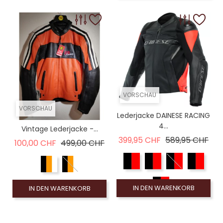
VORSCHAU
VORSCHAU
Lederjacke DAINESE RACING
4...
Vintage Lederjacke -...
Verkaufspreis
Pre
399,95 CHF
589,95 CHF
Verkaufspreis
Preis
100,00 CHF
499,00 CHF
IN DEN WARENKORB
IN DEN WARENKORB