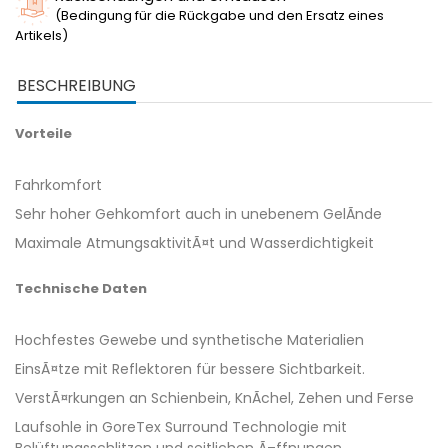
(Bedingung für die Rückgabe und den Ersatz eines
Artikels)
BESCHREIBUNG
Vorteile
Fahrkomfort
Sehr hoher Gehkomfort auch in unebenem GelÃnde
Maximale AtmungsaktivitÃ¤t und Wasserdichtigkeit
Technische Daten
Hochfestes Gewebe und synthetische Materialien
EinsÃ¤tze mit Reflektoren für bessere Sichtbarkeit.
VerstÃ¤rkungen an Schienbein, KnÃchel, Zehen und Ferse
Laufsohle in GoreTex Surround Technologie mit
Belüftungsschlitzen und seitlichen Ã–ffnungen