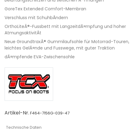
GoreTex Extended Comfort-Membran
Verschluss mit SchuhbÃndern
OrthoLiteÂ®-Fussbett mit LangzeitdÃ¤mpfung und hoher
AtmungsaktivitÃt
Neue GroundtraxÂ® Gummilaufsohle für Motorrad-Touren,
leichtes GelÃ¤nde und Fusswege, mit guter Traktion
dÃ¤mpfende EVA-Zwischensohle
Artikel-Nr.
F464-7156G-039-47
Technische Daten