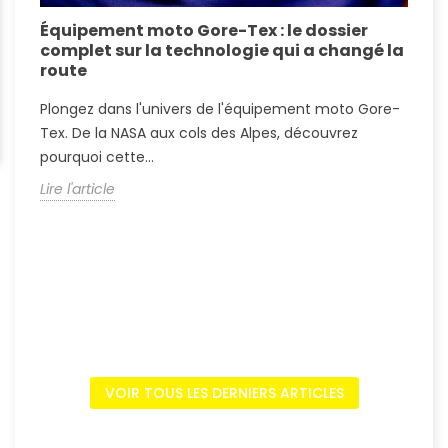
Équipement moto Gore-Tex : le dossier
A
complet sur la technologie qui a changé la
S
route
A
Plongez dans l'univers de l'équipement moto Gore-
?
Tex. De la NASA aux cols des Alpes, découvrez
c
pourquoi cette...
L
Lire l'article
VOIR TOUS LES DERNIERS ARTICLES