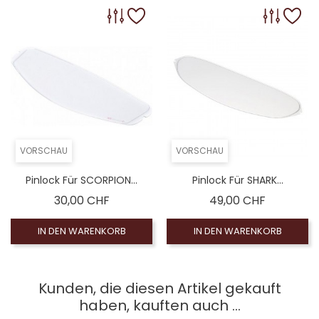
omologué), Leinwand Rauch 100% (non homologué)
ogué), Silberner Spiegelbildschirm (non homologué)
homologué), Écran fumé Claire (non homologué)
ran Photochromique (non homologué)
VORSCHAU
VORSCHAU
Pinlock Für SCORPION...
Pinlock Für SHARK...
Preis
Preis
30,00 CHF
49,00 CHF
IN DEN WARENKORB
IN DEN WARENKORB
Kunden, die diesen Artikel gekauft
haben, kauften auch ...