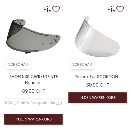
VORSCHAU
VORSCHAU
SHOEI NXR CWR-1 TEINTE
Pinlock Für SCORPION...
Headset
Preis
30,00 CHF
Preis
89,00 CHF
IN DEN WARENKORB
ologué), Blauer Spiegelbildschirm (non homologué)
ologué), Goldener Spiegelschirm (non homologué)
IN DEN WARENKORB
hirm (homologué), Visiére homologuée (EXE-2206)