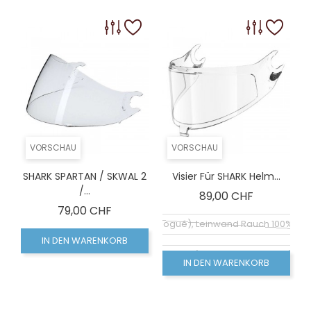
VORSCHAU
VORSCHAU
SHARK SPARTAN / SKWAL 2
Visier Für SHARK Helm...
/...
Preis
89,00 CHF
Preis
79,00 CHF
Coloré (non homologué), Leinwand Rauch 100% (n
IN DEN WARENKORB
Coloré (non homologué), Rauchschirm 50% (non
IN DEN WARENKORB
Klarer Bildschirm (homologué), Visiére homologu