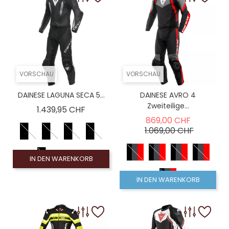
VORSCHAU
VORSCHAU
DAINESE LAGUNA SECA 5...
DAINESE AVRO 4
Zweiteilige...
Preis
1.439,95 CHF
Verkaufsp
869,00 CHF
Preis
1.069,00 CHF
IN DEN WARENKORB
IN DEN WARENKORB