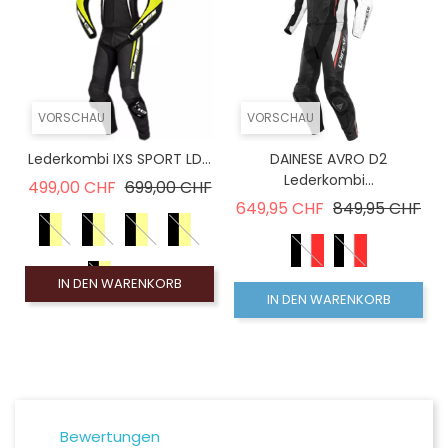
VORSCHAU
VORSCHAU
Lederkombi IXS SPORT LD...
DAINESE AVRO D2
Lederkombi...
Verkaufspreis
Preis
499,00 CHF
699,00 CHF
Verkaufspreis
Pre
649,95 CHF
849,95 CHF
IN DEN WARENKORB
IN DEN WARENKORB
Bewertungen