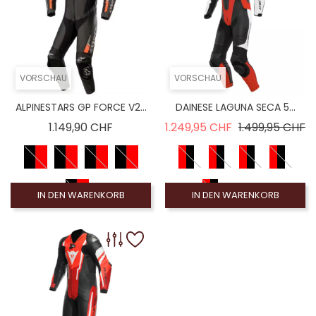
VORSCHAU
VORSCHAU
ALPINESTARS GP FORCE V2...
DAINESE LAGUNA SECA 5...
Preis
Verkaufspreis
Pr
1.149,90 CHF
1.249,95 CHF
1.499,95 CHF
IN DEN WARENKORB
IN DEN WARENKORB