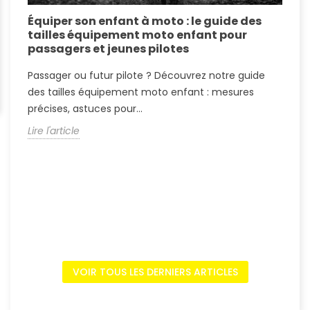
Équiper son enfant à moto : le guide des
É
tailles équipement moto enfant pour
c
passagers et jeunes pilotes
r
Passager ou futur pilote ? Découvrez notre guide
P
des tailles équipement moto enfant : mesures
T
précises, astuces pour...
p
Lire l'article
L
VOIR TOUS LES DERNIERS ARTICLES