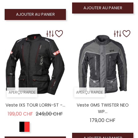
AJOUTER AU PANIER
AJOUTER AU PANIER
APERÇU RAPIDE
APERÇU RAPIDE
Veste IXS TOUR LORIN-ST -...
Veste GMS TWISTER NEO
WP...
Prix de base
Prix
199,00 CHF
249,00 CHF
Prix
179,00 CHF