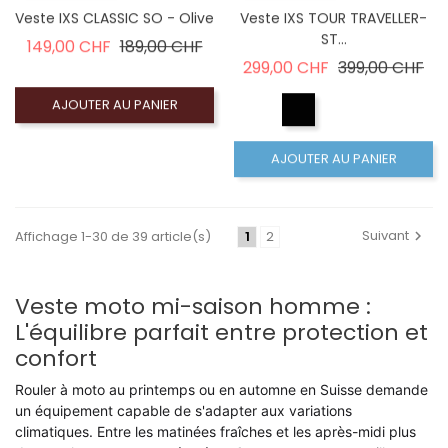
Veste IXS CLASSIC SO - Olive
Veste IXS TOUR TRAVELLER-
ST...
Prix de base
Prix
149,00 CHF
189,00 CHF
Prix de base
Pri
299,00 CHF
399,00 CHF
AJOUTER AU PANIER
AJOUTER AU PANIER
Suivant
Affichage 1-30 de 39 article(s)
1
2
Veste moto mi-saison homme :
L'équilibre parfait entre protection et
confort
Rouler à moto au printemps ou en automne en Suisse demande
un équipement capable de s'adapter aux variations
climatiques. Entre les matinées fraîches et les après-midi plus