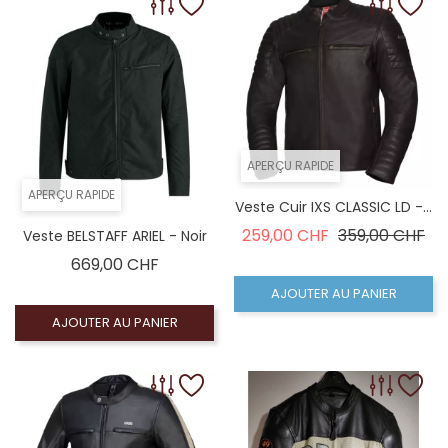
APERÇU RAPIDE
APERÇU RAPIDE
Veste Cuir IXS CLASSIC LD -...
Prix de base
Pri
259,00 CHF
359,00 CHF
Veste BELSTAFF ARIEL - Noir
Prix
669,00 CHF
AJOUTER AU PANIER
AJOUTER AU PANIER