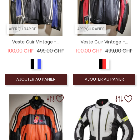
APERÇU RAPIDE
APERÇU RAPIDE
Veste Cuir Vintage -...
Veste Cuir Vintage -...
Prix de base
Prix
Prix de base
Pri
100,00 CHF
499,00 CHF
100,00 CHF
499,00 CHF
AJOUTER AU PANIER
AJOUTER AU PANIER