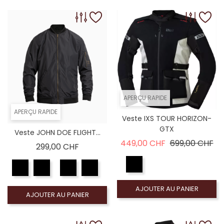
APERÇU RAPIDE
APERÇU RAPIDE
Veste IXS TOUR HORIZON-
GTX
Veste JOHN DOE FLIGHT...
Prix de base
Pri
449,00 CHF
699,00 CHF
Prix
299,00 CHF
AJOUTER AU PANIER
AJOUTER AU PANIER