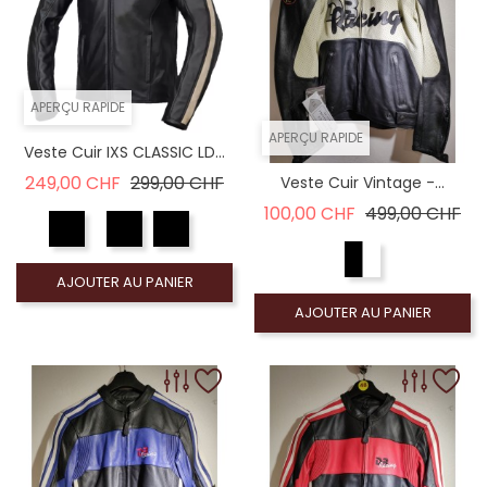
APERÇU RAPIDE
APERÇU RAPIDE
Veste Cuir IXS CLASSIC LD...
Prix de base
Prix
249,00 CHF
299,00 CHF
Veste Cuir Vintage -...
Prix de base
Pri
100,00 CHF
499,00 CHF
AJOUTER AU PANIER
AJOUTER AU PANIER