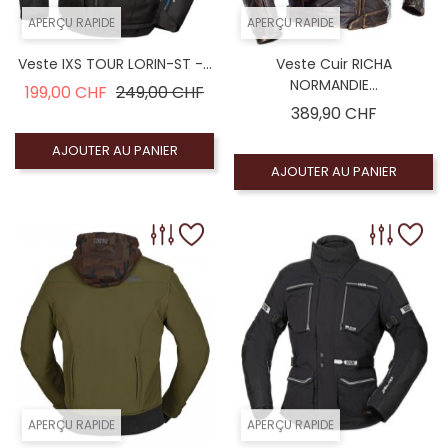
APERÇU RAPIDE
APERÇU RAPIDE
Veste IXS TOUR LORIN-ST -...
Veste Cuir RICHA
NORMANDIE...
Prix de base
Prix
199,00 CHF
249,00 CHF
Prix
389,90 CHF
AJOUTER AU PANIER
AJOUTER AU PANIER
APERÇU RAPIDE
APERÇU RAPIDE