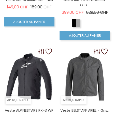
GTX...
Prix de base
Prix
149,00 CHF
189,00 CHF
Prix de base
Pri
399,00 CHF
629,00 CHF
AJOUTER AU PANIER
AJOUTER AU PANIER
APERÇU RAPIDE
APERÇU RAPIDE
Veste ALPINESTARS RX-3 WP
Veste BELSTAFF ARIEL - Gris...