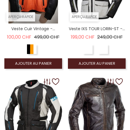
APERÇU RAPIDE
APERÇU RAPIDE
Veste Cuir Vintage -...
Veste IXS TOUR LORIN-ST -...
Prix de base
Prix
Prix de base
Pri
100,00 CHF
499,00 CHF
199,00 CHF
249,00 CHF
AJOUTER AU PANIER
AJOUTER AU PANIER