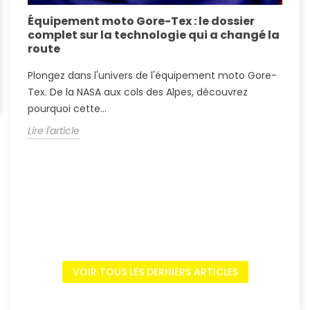
Équipement moto Gore-Tex : le dossier
A
complet sur la technologie qui a changé la
S
route
A
Plongez dans l'univers de l'équipement moto Gore-
?
Tex. De la NASA aux cols des Alpes, découvrez
c
pourquoi cette...
L
Lire l'article
VOIR TOUS LES DERNIERS ARTICLES