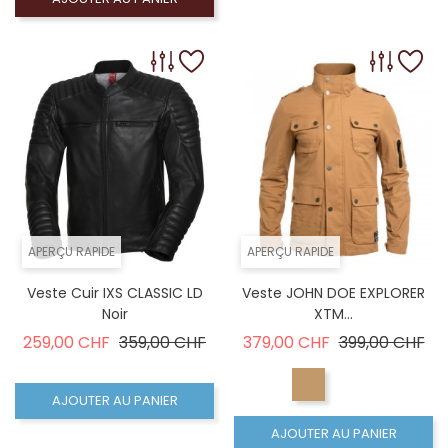
APERÇU RAPIDE
APERÇU RAPIDE
Veste Cuir IXS CLASSIC LD
Veste JOHN DOE EXPLORER
Noir
XTM...
Prix de base
Prix
Prix de base
Pri
259,00 CHF
359,00 CHF
379,00 CHF
399,00 CHF
AJOUTER AU PANIER
AJOUTER AU PANIER