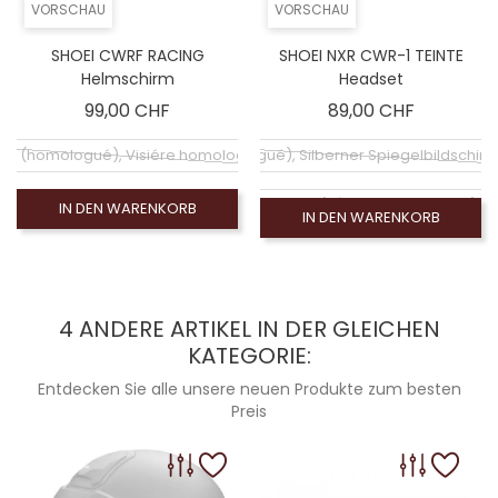
VORSCHAU
VORSCHAU
SHOEI CWRF RACING
SHOEI NXR CWR-1 TEINTE
Helmschirm
Headset
Preis
Preis
99,00 CHF
89,00 CHF
hirm (homologué), Visiére homologuée (EXE-2206)
Coloré (non homologué), Silberner Spiegelbildschi
Coloré (non homologué), Écran fumé Claire (n
IN DEN WARENKORB
IN DEN WARENKORB
Coloré (non homologué), Blauer Spiegelbildschirm
Coloré (non homologué), Goldener Spiegelschirm
4 ANDERE ARTIKEL IN DER GLEICHEN
KATEGORIE:
Klarer Bildschirm (homologué), Visiére homolog
Entdecken Sie alle unsere neuen Produkte zum besten
Coloré (non homologué), Leinwand Rauch 100% (
Preis
Ecran Photochromique (non homolog