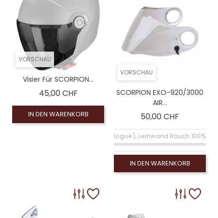
VORSCHAU
VORSCHAU
Visier Für SCORPION...
Preis
45,00 CHF
SCORPION EXO-920/3000
AIR...
IN DEN WARENKORB
Preis
50,00 CHF
Coloré (non homologué), Leinwand Rauch 100% (
Klarer Bildschirm (homologué), Visiére homologu
IN DEN WARENKORB
Coloré (non homologué), Silberner Spiegelbildschir
Coloré (non homologué), Rauchschirm 50% (no