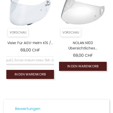
VORSCHAU
VORSCHAU
Visier Für AGV-Helm K1S /...
NOLAN N103
Übersichtliches...
Preis
69,00 CHF
Preis
69,00 CHF
logué), Écran iridium bleu (ML-2XL) (non homologué)
IN DEN WARENKORB
S (XS-M) K5 S (XS-MS), Visiére homologuée (EXE-2206)
IN DEN WARENKORB
S (L-2XL) K5 S (ML-2XL), Visiére homologuée (EXE-2206)
ologué), Écran iridium bleu (XS-MS) (non homologué)
ogué), Écran iridium argent (ML-2XL) (non homologué)
Bewertungen