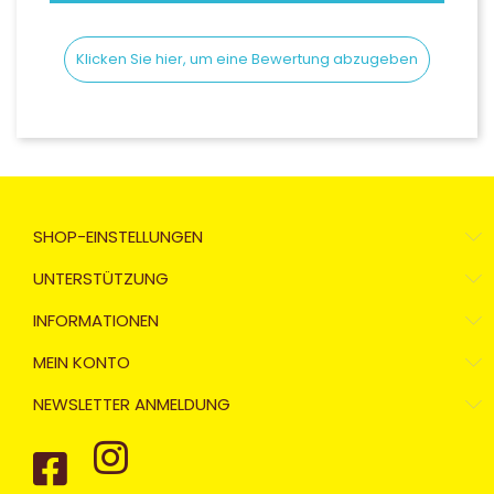
), Écran fumé foncé 80% K1S K5S (ML-2XL) (non homologué)
Klicken Sie hier, um eine Bewertung abzugeben
ologué), Écran iridium or (ML-2XL) (non homologué)
ogué), Écran iridium argent (XS-MS) (non homologué)
), Écran fumé foncé 80% K1S K5S (XS-MS) (non homologué)
omologué), Écran iridium (XS-MS) (non homologué)
SHOP-EINSTELLUNGEN
UNTERSTÜTZUNG
INFORMATIONEN
MEIN KONTO
NEWSLETTER ANMELDUNG