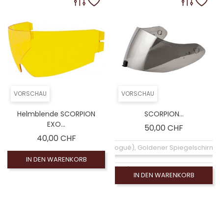
VORSCHAU
VORSCHAU
Helmblende SCORPION
SCORPION...
EXO...
Preis
50,00 CHF
Preis
40,00 CHF
Coloré (non homologué), Goldener Spiegelschirm
IN DEN WARENKORB
Coloré (non homologué), Violetter Spiegelbildschi
IN DEN WARENKORB
Coloré (non homologué), Écran chrome (non
Coloré (non homologué), Blauer Spiegelbildschirm