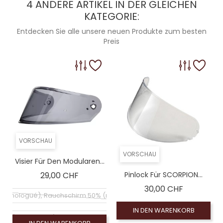
4 ANDERE ARTIKEL IN DER GLEICHEN
KATEGORIE:
Coloré (non homologué), Leinwand Rauch 100% (
Entdecken Sie alle unsere neuen Produkte zum besten
Coloré (non homologué)
Preis
Coloré (non homologué)
VORSCHAU
VORSCHAU
Visier Für Den Modularen...
Preis
29,00 CHF
Pinlock Für SCORPION...
Preis
30,00 CHF
 homologué), Rauchschirm 50% (non homologué)
IN DEN WARENKORB
chirm (homologué), Visiére homologuée (EXE-2206)