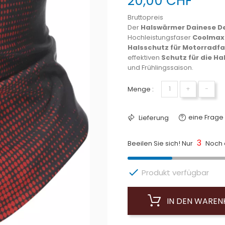
20,00 CHF
Bruttopreis
Der
Halswärmer Dainese D
Hochleistungsfaser
Coolmax
Halsschutz für Motorradfa
effektiven
Schutz für die Ha
und Frühlingssaison.
Menge :
+
−
eine Frage 
Lieferung
3
Beeilen Sie sich! Nur
Noch a

Produkt verfügbar
IN DEN WARE