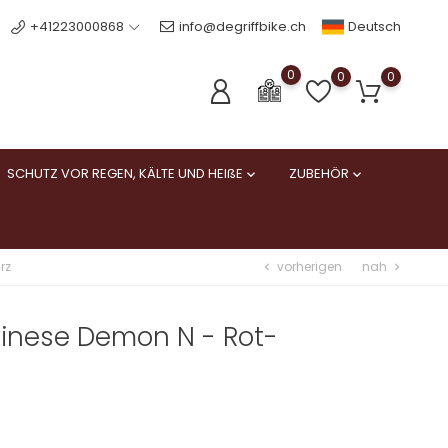
Deutsch
+41223000868
info@degriffbike.ch
0
0
0
SCHUTZ VOR REGEN, KÄLTE UND HEIßE
ZUBEHÖR


vorherigen
nah
rz
chevron_left
chevron_right
inese Demon N - Rot-