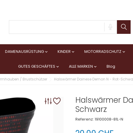
DAMENAUSRÜSTUNG
KINDER
MOTORRADSCHUTZ



GUTES GESCHÄFTES
ALLE MARKEN
Blog


urmhauben / Brustschützer
Halswärmer Dainese Demon N - Rot-Schwa
Halswärmer Da
Schwarz
Referenz:
19100008-81L-N