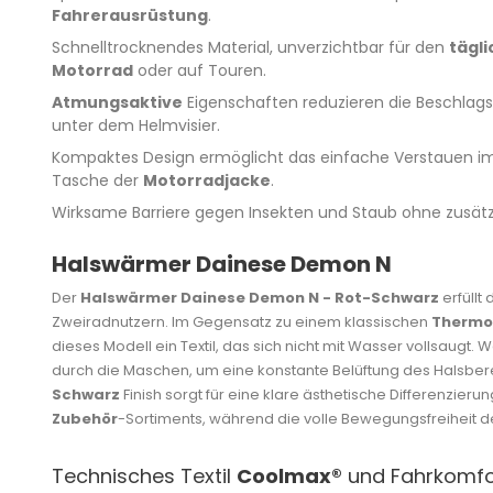
Fahrerausrüstung
.
Schnelltrocknendes Material, unverzichtbar für den
tägli
Motorrad
oder auf Touren.
Atmungsaktive
Eigenschaften reduzieren die Beschlag
unter dem Helmvisier.
Kompaktes Design ermöglicht das einfache Verstauen im
Tasche der
Motorradjacke
.
Wirksame Barriere gegen Insekten und Staub ohne zusät
Halswärmer Dainese Demon N
Der
Halswärmer Dainese Demon N - Rot-Schwarz
erfüllt
Zweiradnutzern. Im Gegensatz zu einem klassischen
Thermo
dieses Modell ein Textil, das sich nicht mit Wasser vollsaugt. 
durch die Maschen, um eine konstante Belüftung des Halsber
Schwarz
Finish sorgt für eine klare ästhetische Differenzieru
Zubehör
-Sortiments, während die volle Bewegungsfreiheit d
Technisches Textil
Coolmax®
und Fahrkomfo