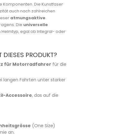
ge Komponenten. Die Kunstfaser
zität auch nach zahlreichen
ieser
atmungsaktive
kragens. Die
universelle
 Helmtyp, egal ob Integral- oder
 DIESES PRODUKT?
tz für Motorradfahrer
für die
i langen Fahrten unter starker
il-Accessoire
, das auf die
inheitsgrösse
(One Size)
mie an.