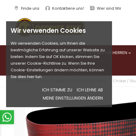
Finde uns
Kontaktiere uns!
Wer sind Wir
Wir verwenden Cookies
Wir verwenden Cookies, um Ihnen die
bestmögliche Erfahrung auf unserer Website zu
HELMET
MOTORRADAUSSTATTUNG FÜR HERREN


bieten. Indem Sie auf OK klicken, stimmen Sie
unserer Cookie-Richtlinie zu. Wenn Sie Ihre
Cookie-Einstellungen ändern möchten, können
Sie dies hier tun.
Startseite
SCHUTZ VOR REGEN, KÄLTE UND HEIßE
Choker / St
ICH STIMME ZU
ICH LEHNE AB
MEINE EINSTELLUNGEN ÄNDERN