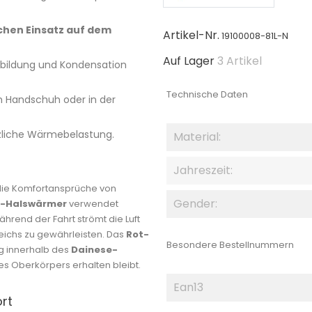
chen Einsatz auf dem
Artikel-Nr.
19100008-81L-N
Auf Lager
3 Artikel
sbildung und Kondensation
Technische Daten
 Handschuh oder in der
zliche Wärmebelastung.
Material:
Jahreszeit:
 die Komfortansprüche von
Gender:
-Halswärmer
verwendet
Während der Fahrt strömt die Luft
eichs zu gewährleisten. Das
Rot-
Besondere Bestellnummern
ng innerhalb des
Dainese-
es Oberkörpers erhalten bleibt.
Ean13
rt