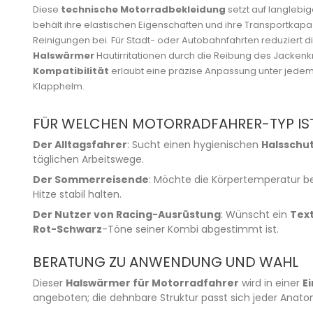
Diese
technische Motorradbekleidung
setzt auf langlebi
behält ihre elastischen Eigenschaften und ihre Transportkapa
Reinigungen bei. Für Stadt- oder Autobahnfahrten reduziert d
Halswärmer
Hautirritationen durch die Reibung des Jacken
Kompatibilität
erlaubt eine präzise Anpassung unter jedem
Klapphelm.
FÜR WELCHEN MOTORRADFAHRER-TYP IST
Der Alltagsfahrer
: Sucht einen hygienischen
Halsschu
täglichen Arbeitswege.
Der Sommerreisende
: Möchte die Körpertemperatur be
Hitze stabil halten.
Der Nutzer von Racing-Ausrüstung
: Wünscht ein
Text
Rot-Schwarz
-Töne seiner Kombi abgestimmt ist.
BERATUNG ZU ANWENDUNG UND WAHL
Dieser
Halswärmer für Motorradfahrer
wird in einer
E
angeboten; die dehnbare Struktur passt sich jeder Anato