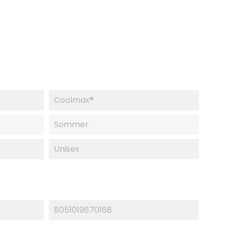
Coolmax®
Sommer
Unisex
8051019670168