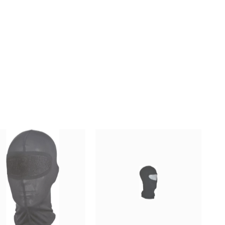
r De Cou JOHN DOE RED
Cagoule Soie RACER LD471 -...
FLASH
Prix
24,90 CHF
Prix
20,00 CHF