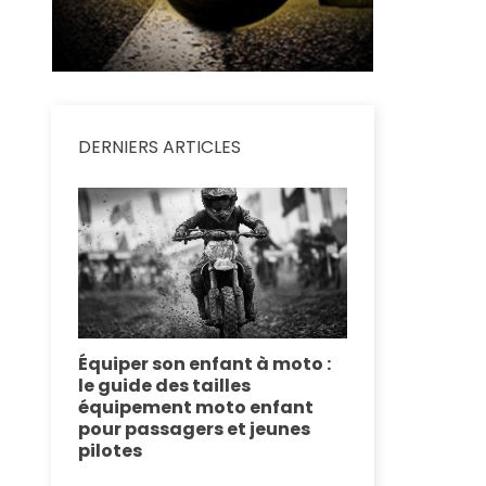
DERNIERS ARTICLES
Tour D
se :
Équiper son enfant à moto :
Équipement
 de
le guide des tailles
le dossier 
équipement moto enfant
technologie
pour passagers et jeunes
route
 motos
pilotes
Plongez dans l