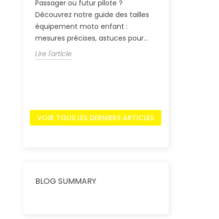
Passager ou futur pilote ?
l'équipement
s
RUP
Découvrez notre guide des tailles
la NASA aux co
équipement moto enfant :
découvrez pou
mesures précises, astuces pour...
Lire l'article
Lire l'article
Tou
VOIR TOUS LES DERNIERS ARTICLES
RUP
BLOG SUMMARY