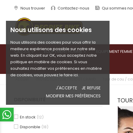
Nous trouver
Contactez-nous
Qui sommes no
Nous utilisons des cookies
Nous utilisons des cookies pour vous offrir la
meilleure expérience possible sur notre site
CASQUE
ÉQUIPEMENT HOMME
ÉQUIPEMENT FEMME


web. En cliquant sur OK, vous acceptez notre
politique en matière de cookies. Si vous
souhaitez modifier vos préférences en matière
de cookies, vous pouvez le faire ici.
Accueil
PROTECTION PLUIE FROID ET CHAUD
Tour de cou / ca
J'ACCEPTE
JE REFUSE
MODIFIER MES PRÉFÉRENCES
DISPONIBILITÉ
TOUR
En stock
(12)
Disponible
(18)