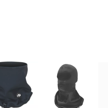
 De Cou JOHN DOE...
Tour De Cou JOHN DOE MINI
Tou
Prix
Prix
20,00 CHF
20,00 CHF