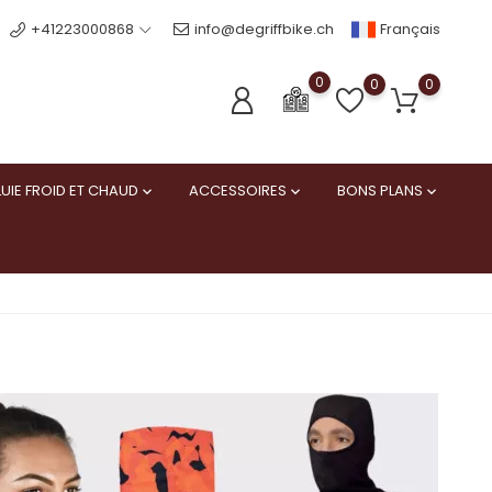
Français
+41223000868
info@degriffbike.ch
0
0
0
UIE FROID ET CHAUD
ACCESSOIRES
BONS PLANS


