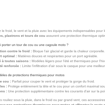
z le froid, le vent et la pluie avec les équipements indispensables pour 
s, plastrons et tours de cou
assurent une protection thermique opti
 porter un tour de cou ou une cagoule moto ?
tion contre le froid :
Bloque l'air glacial et garde la chaleur corporelle.
t optimal :
Matières douces et respirantes pour un port agréable.
é à toutes saisons :
Modèles légers pour l'été et thermiques pour l'hiv
té renforcée :
Limite l'infiltration d'air sous le casque pour une meilleu
èles de protections thermiques pour motos
e cou :
Parfait pour couper le vent et protéger la gorge du froid.
les :
Protège entièrement la tête et le cou pour un confort maximal so
ons :
Une protection supplémentaire contre les courants d'air sur la poit
 rouliez sous la pluie, dans le froid ou par grand vent, ces accessoire
our nos protections thermiques pour motos et affrontez la route e