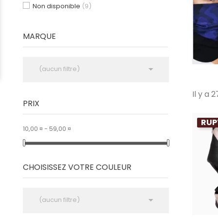
Non disponible
(9)
MARQUE

(aucun filtre)
Il y a 
PRIX
RUP
10,00 ¤ - 59,00 ¤
CHOISISSEZ VOTRE COULEUR

(aucun filtre)