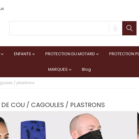
us
ENFANTS
PROTECTION DU MOTARD
PROTECTION PL



MARQUES
Blog

goules / plastrons
 DE COU / CAGOULES / PLASTRONS