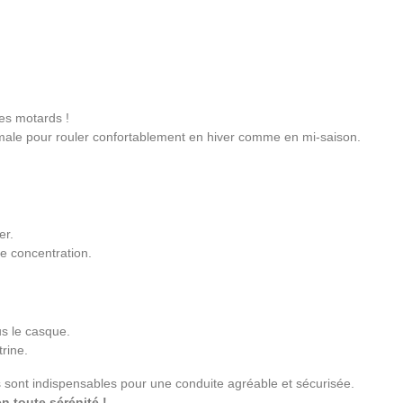
les motards !
male pour rouler confortablement en hiver comme en mi-saison.
er.
re concentration.
us le casque.
rine.
s sont indispensables pour une conduite agréable et sécurisée.
n toute sérénité !