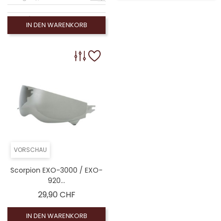
omologué), Leinwand Rauch 100% (non homologué)
IN DEN WARENKORB
hirm (homologué), Visiére homologuée (EXE-2206)
ogué), Silberner Spiegelbildschirm (non homologué)
VORSCHAU
Scorpion EXO-3000 / EXO-
920...
Preis
29,90 CHF
IN DEN WARENKORB