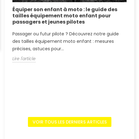
Équiper son enfant à moto : le guide des
É
tailles équipement moto enfant pour
c
passagers et jeunes pilotes
r
Passager ou futur pilote ? Découvrez notre guide
P
des tailles équipement moto enfant : mesures
T
précises, astuces pour...
p
Lire l'article
L
VOIR TOUS LES DERNIERS ARTICLES