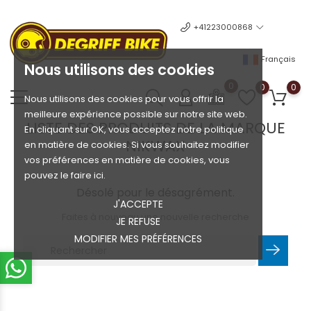
+41223000868
Français
Nous utilisons des cookies
0
0
0
Nous utilisons des cookies pour vous offrir la
meilleure expérience possible sur notre site web.
LISTE DES PRODUITS DE LA MARQUE
En cliquant sur OK, vous acceptez notre politique
NIKWAX
en matière de cookies. Si vous souhaitez modifier
vos préférences en matière de cookies, vous
pouvez le faire ici.
Désolé pour le désagrément.
J'ACCEPTE
Faites à nouveau une nouvelle recherche
JE REFUSE
MODIFIER MES PRÉFÉRENCES