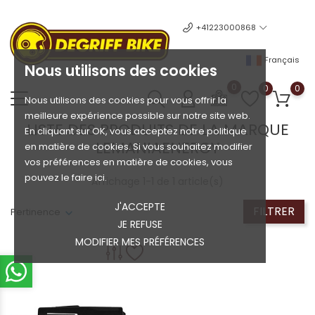
+41223000868
Français
Nous utilisons des cookies
0
0
0
Nous utilisons des cookies pour vous offrir la
meilleure expérience possible sur notre site web.
LISTE DES PRODUITS DE LA MARQUE
En cliquant sur OK, vous acceptez notre politique
LEMANIAENERGY
en matière de cookies. Si vous souhaitez modifier
vos préférences en matière de cookies, vous
pouvez le faire ici.
Affichage 1-1 de 1 article(s)
J'ACCEPTE
FILTRER
Pertinence
JE REFUSE
MODIFIER MES PRÉFÉRENCES