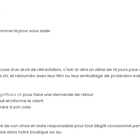
.
somme là pour vous aider.
pose d’un droit de rétractation, c'est-à-dire un délai de 14 jours pour r
e.ch, et retournés avec leur film ou leur emballage de protection ind
riffbike.ch
pour faire une demande de retour.
it et informe le client.
indre à son colis
é de son choix et reste responsable pour tout dégât occasionné pend
ise dans notre boutique sis au: