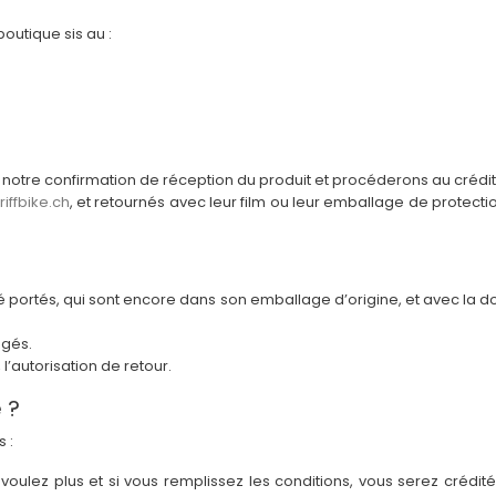
outique sis au :
z notre confirmation de réception du produit et procéderons au crédit
ffbike.ch
, et retournés avec leur film ou leur emballage de protecti
té portés, qui sont encore dans son emballage d’origine, et avec la d
ngés.
l’autorisation de retour.
 ?
 :
 voulez plus et si vous remplissez les conditions, vous serez cr