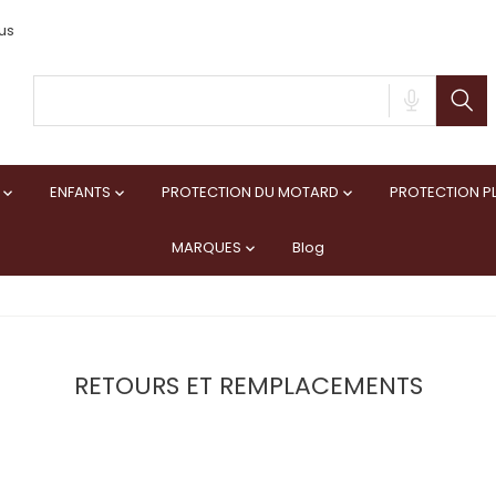
us
ENFANTS
PROTECTION DU MOTARD
PROTECTION PL



MARQUES
Blog

RETOURS ET REMPLACEMENTS