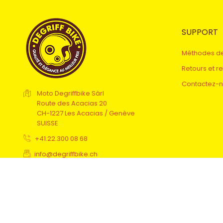
SUPPORT
Méthodes d
Retours et 
Contactez-
Moto Degriffbike Sàrl
Route des Acacias 20
CH-1227 Les Acacias / Genève
SUISSE
+41.22.300 08 68
info@degriffbike.ch
© 2026 Degriff Bike . Tout droits réservés