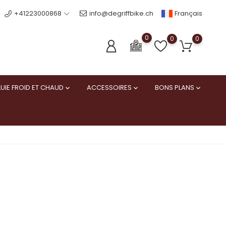
Français
+41223000868
info@degriffbike.ch
0
0
0
UIE FROID ET CHAUD
ACCESSOIRES
BONS PLANS


