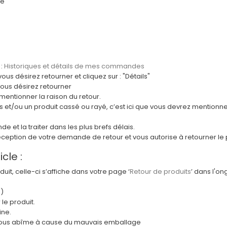
se
 :
Historiques et détails de mes commandes
s désirez retourner et cliquez sur : "Détails"
vous désirez retourner
mentionner la raison du retour.
 et/ou un produit cassé ou rayé, c’est ici que vous devrez mentionner 
e et la traiter dans les plus brefs délais.
eption de votre demande de retour et vous autorise à retourner le pr
cle :
uit, celle-ci s’affiche dans votre page ‘
Retour de produits
’ dans l'on
n)
le produit.
ine.
z nous abîme à cause du mauvais emballage