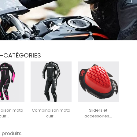
-CATÉGORIES
aison moto
Combinaison moto
Sliders et
cuir...
cuir...
accessoires...
0 produits.