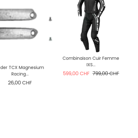
Combinaison Cuir Femme
IXS...
lider TCX Magnesium
Prix de base
Prix
599,00 CHF
799,00 CHF
Racing...
Prix
26,00 CHF