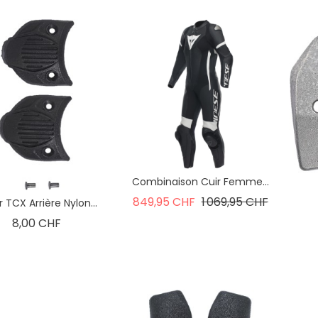
Combinaison Cuir Femme...
Prix de base
Prix
849,95 CHF
1 069,95 CHF
r TCX Arrière Nylon...
Prix
8,00 CHF