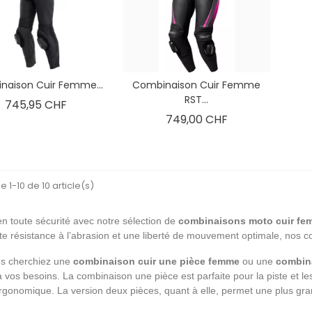
naison Cuir Femme...
Combinaison Cuir Femme
 moto Gore-Tex :
Alpinestars Tech-Air® 5
RST...
Prix
complet sur la
Plasma vs Dainese Smart Air
745,95 CHF
 qui a changé la
: le duel des airbags moto
Prix
749,00 CHF
2026
'univers de
Alpinestars Tech-Air® 5 Plasma ou
 moto Gore-Tex. De
Dainese Smart Air ? Plongez au
e 1-10 de 10 article(s)
ls des Alpes,
cœur de l'innovation avec notre
rquoi cette...
comparatif technique...
n toute sécurité avec notre sélection de
combinaisons moto cuir fe
Lire l'article
te résistance à l’abrasion et une liberté de mouvement optimale, nos 
s cherchiez une
combinaison cuir une pièce femme
ou une
combin
 vos besoins. La combinaison une pièce est parfaite pour la piste et les
gonomique. La version deux pièces, quant à elle, permet une plus gran