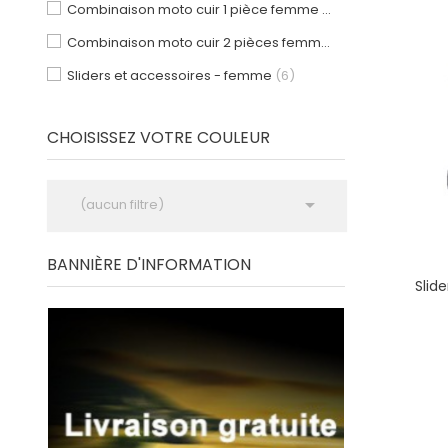
Combinaison moto cuir 1 pièce femme
(2)
Combinaison moto cuir 2 pièces femme
(2)
Sliders et accessoires - femme
(6)
CHOISISSEZ VOTRE COULEUR

(aucun filtre)
BANNIÈRE D'INFORMATION
Slide