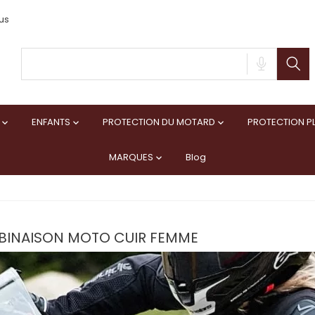
us
ENFANTS
PROTECTION DU MOTARD
PROTECTION PL



MARQUES
Blog

INAISON MOTO CUIR FEMME