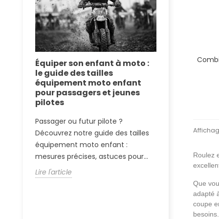
Combi
se :
Équiper son enfant à moto :
Équipement
 de
le guide des tailles
le dossier 
équipement moto enfant
technologie
pour passagers et jeunes
route
 motos
pilotes
Plongez dans l
Passager ou futur pilote ?
l'équipement
s
Affichag
Découvrez notre guide des tailles
la NASA aux co
équipement moto enfant :
découvrez pou
Roulez e
mesures précises, astuces pour...
Lire l'article
excellen
Lire l'article
Que vou
adapté à
coupe er
besoins.