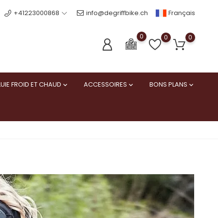
Français
+41223000868
info@degriffbike.ch
0
0
0
UIE FROID ET CHAUD
ACCESSOIRES
BONS PLANS


