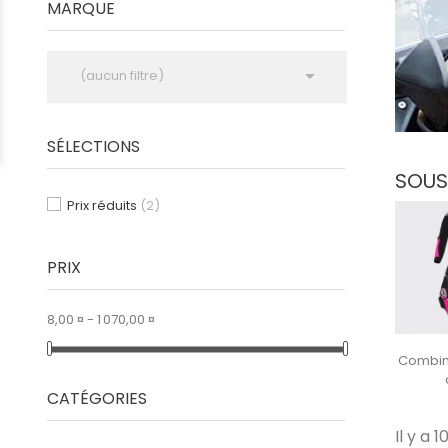
MARQUE

(aucun filtre)
SÉLECTIONS
SOUS
Prix réduits
(2)
PRIX
8,00 ¤ - 1 070,00 ¤
Combin
CATÉGORIES
Il y a 1