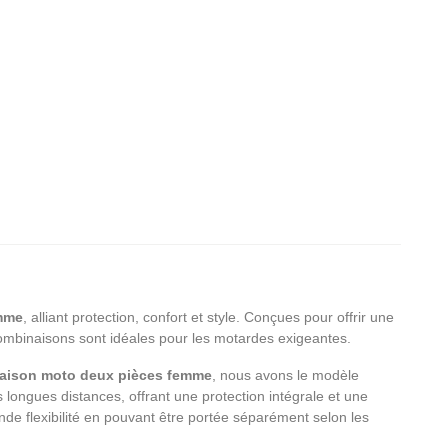
L’art du regard et la visière
Cours de sécurité 
moto : comment votre vision
Suisse : profitez du
définit votre trajectoire
remboursement de 
en 2026 !
Maîtrisez l'art du regard et soignez
Saviez-vous que le Fo
votre vision pour rouler en toute
Sécurité Routière (FSR)
sécurité. Votre équipement définit
subventionne votre
votre...
perfectionnement mot
Lire l'article
mme
, alliant protection, confort et style. Conçues pour offrir une
Découvrez comment...
combinaisons sont idéales pour les motardes exigeantes.
Lire l'article
aison moto deux pièces femme
, nous avons le modèle
 longues distances, offrant une protection intégrale et une
de flexibilité en pouvant être portée séparément selon les