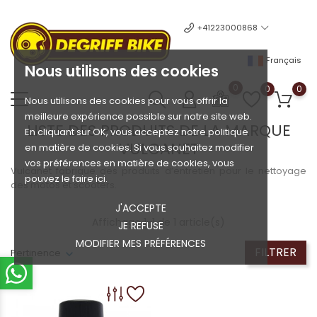
+41223000868
Français
Nous utilisons des cookies
0
0
0
Nous utilisons des cookies pour vous offrir la
meilleure expérience possible sur notre site web.
LISTE DES PRODUITS DE LA MARQUE
En cliquant sur OK, vous acceptez notre politique
VULCANET
en matière de cookies. Si vous souhaitez modifier
vos préférences en matière de cookies, vous
Vulcanet fabrique des produits d’entretien pour le nettoyage
pouvez le faire ici.
des motos et scooters.
J'ACCEPTE
Affichage 1-1 de 1 article(s)
JE REFUSE
MODIFIER MES PRÉFÉRENCES
FILTRER
Pertinence