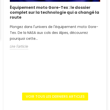
Équipement moto Gore-Tex : le dossier
A
complet sur la technologie qui a changé la
S
route
A
Plongez dans l'univers de l'équipement moto Gore-
?
Tex. De la NASA aux cols des Alpes, découvrez
c
pourquoi cette...
L
Lire l'article
VOIR TOUS LES DERNIERS ARTICLES