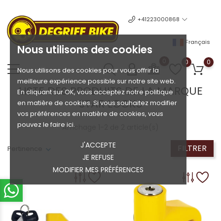
+41223000868
Français
Nous utilisons des cookies
0
0
0
Nous utilisons des cookies pour vous offrir la
meilleure expérience possible sur notre site web.
LISTE DES PRODUITS DE LA MARQUE
En cliquant sur OK, vous acceptez notre politique
STAR LOCKS
en matière de cookies. Si vous souhaitez modifier
vos préférences en matière de cookies, vous
pouvez le faire ici.
Affichage 1-2 de 2 article(s)
J'ACCEPTE
FILTRER
Pertinence
JE REFUSE
MODIFIER MES PRÉFÉRENCES