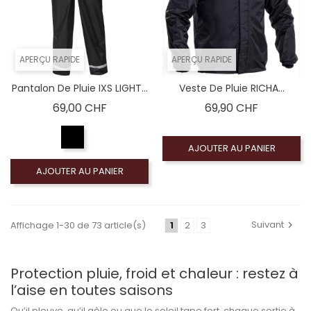
APERÇU RAPIDE
APERÇU RAPIDE
Pantalon De Pluie IXS LIGHT...
Veste De Pluie RICHA...
Prix
Prix
69,00 CHF
69,90 CHF
AJOUTER AU PANIER
AJOUTER AU PANIER
Suivant
Affichage 1-30 de 73 article(s)
1
2
3
Protection pluie, froid et chaleur : restez à
l’aise en toutes saisons
Qu’il pleuve, qu’il gèle ou que le soleil tape fort, chaque sortie à