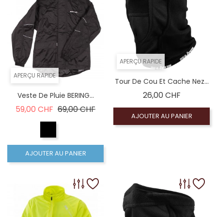
APERÇU RAPIDE
APERÇU RAPIDE
Tour De Cou Et Cache Nez...
Prix
26,00 CHF
Veste De Pluie BERING...
Prix de base
Prix
59,00 CHF
69,00 CHF
AJOUTER AU PANIER
AJOUTER AU PANIER