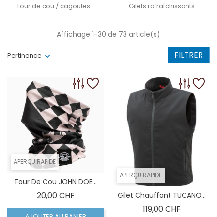
Tour de cou / cagoules...
Gilets rafraîchissants
Affichage 1-30 de 73 article(s)
FILTRER
Pertinence
APERÇU RAPIDE
APERÇU RAPIDE
Tour De Cou JOHN DOE...
Prix
20,00 CHF
Gilet Chauffant TUCANO...
Prix
119,00 CHF
AJOUTER AU PANIER