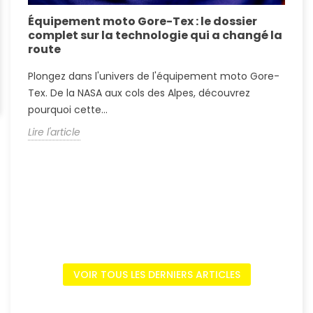
Équipement moto Gore-Tex : le dossier
A
complet sur la technologie qui a changé la
S
route
A
Plongez dans l'univers de l'équipement moto Gore-
?
Tex. De la NASA aux cols des Alpes, découvrez
c
pourquoi cette...
L
Lire l'article
VOIR TOUS LES DERNIERS ARTICLES