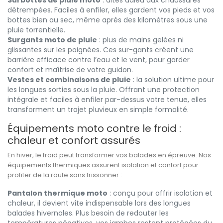
Surbottes de pluie moto
: dites adieu aux chaussures
détrempées. Faciles à enfiler, elles gardent vos pieds et vos
bottes bien au sec, même après des kilomètres sous une
pluie torrentielle.
Surgants moto de pluie
: plus de mains gelées ni
glissantes sur les poignées. Ces sur-gants créent une
barrière efficace contre l’eau et le vent, pour garder
confort et maîtrise de votre guidon.
Vestes et combinaisons de pluie
: la solution ultime pour
les longues sorties sous la pluie. Offrant une protection
intégrale et faciles à enfiler par-dessus votre tenue, elles
transforment un trajet pluvieux en simple formalité.
Équipements moto contre le froid :
chaleur et confort assurés
En hiver, le froid peut transformer vos balades en épreuve. Nos
équipements thermiques assurent isolation et confort pour
profiter de la route sans frissonner :
Pantalon thermique moto
: conçu pour offrir isolation et
chaleur, il devient vite indispensable lors des longues
balades hivernales. Plus besoin de redouter les