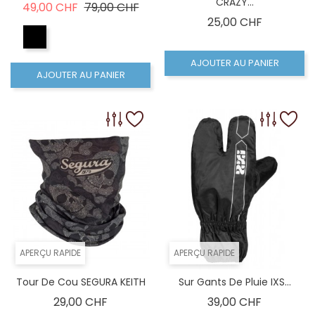
CRAZY...
Prix de base
Prix
49,00 CHF
79,00 CHF
Prix
25,00 CHF
AJOUTER AU PANIER
AJOUTER AU PANIER
APERÇU RAPIDE
APERÇU RAPIDE
Tour De Cou SEGURA KEITH
Sur Gants De Pluie IXS...
Prix
Prix
29,00 CHF
39,00 CHF