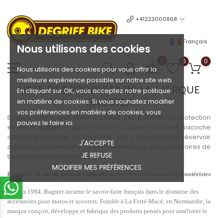
+41223000868
Français
Nous utilisons des cookies
0
0
0
Nous utilisons des cookies pour vous offrir la
meilleure expérience possible sur notre site web.
LISTE DES PRODUITS DE LA MARQUE
En cliquant sur OK, vous acceptez notre politique
BAGSTER
en matière de cookies. Si vous souhaitez modifier
vos préférences en matière de cookies, vous
Bagster fabrique et commercialise des produits de protection
pouvez le faire ici.
et des bagageries pour moto et scooter. Top-case, sacoche
cavalière, sacoche de réservoir, sac à dos, protège réservoir
J'ACCEPTE
ou tablier et manchons, vous trouverez tous vos accessoires de
JE REFUSE
bagageries chez Bagster.
MODIFIER MES PRÉFÉRENCES
Bagster : 40 ans de passion française au service des motards et scootéristes
Depuis 1984, Bagster incarne le savoir-faire français dans le domaine des
accessoires pour motos et scooters. Fondée à La Ferté-Macé, en Normandie, la
marque conçoit, développe et fabrique des produits pensés pour améliorer le