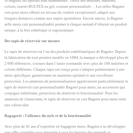
% Bagster, les options sont nombreuses : choix des mousses, matières,
coloris, inserts BULTEX ou gel, couture personnalisée… Les selles Bagster
cuir pour moto offrent un niveau de confort exceptionnel, adapté aux
longues distances comme aux trajets quotidiens. Encore mieux, la Bagster
selle moto cuir personnalisable permet à chaque motard d’obtenir un produit
unique, à la fois esthétique et ergonomique.
Des tapis de réservoir sur mesure
Le tapis de réservoir est l’un des produits emblématiques de Bagster. Depuis
la fabrication du tout premier modèle en 1984, la marque a développé plus de
2 000 références, cousues dans l’usine normande avec plus de 100 matières et
coloris différents. Chaque tapis est conçu pour s’adapter parfaitement à une
moto spécifique, garantissant un maintien optimal et une excellente
protection. Les amateurs de personnalisation apprécieront particulièrement le
tapis de réservoir cuir personnalisable Bagster pour moto, un accessoire qui
conjugue esthétisme, protection du réservoir et fonctionnalité. Pour les
amateurs de classicisme, le tapis de réservoir en cuir Bagster pour moto reste
une valeur sûre.
Bagagerie : l’alliance du style et de la fonctionnalité
Avec plus de 41 ans d’expertise en bagagerie moto, Bagster a su développer
une offre complète pour répondre à tous les besoins des motards et