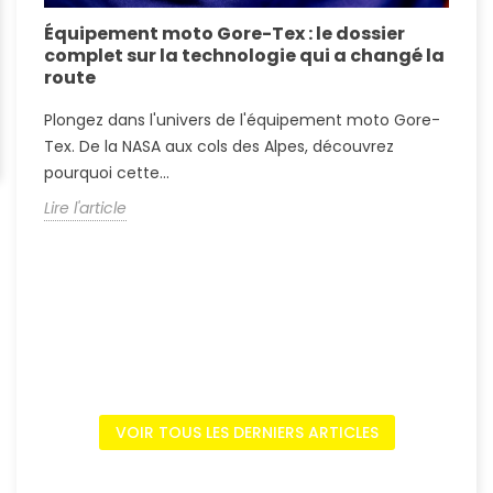
Équipement moto Gore-Tex : le dossier
A
complet sur la technologie qui a changé la
S
route
A
Plongez dans l'univers de l'équipement moto Gore-
?
Tex. De la NASA aux cols des Alpes, découvrez
c
pourquoi cette...
L
Lire l'article
VOIR TOUS LES DERNIERS ARTICLES