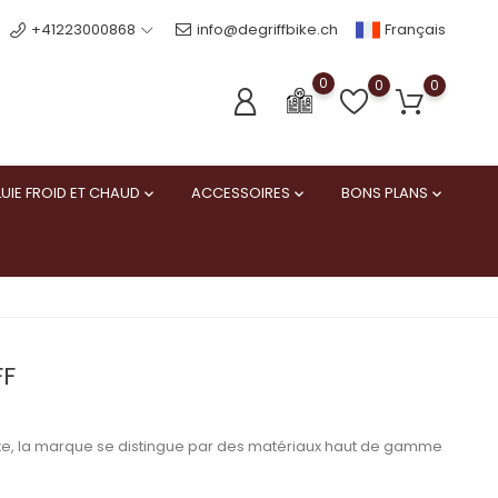
Français
+41223000868
info@degriffbike.ch
0
0
0
UIE FROID ET CHAUD
ACCESSOIRES
BONS PLANS



FF
 luxe, la marque se distingue par des matériaux haut de gamme