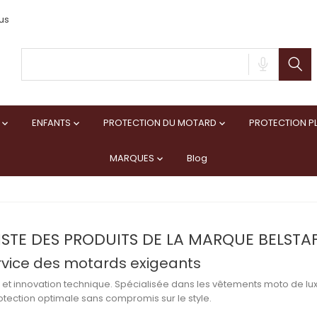
us
ENFANTS
PROTECTION DU MOTARD
PROTECTION PL



MARQUES
Blog

ISTE DES PRODUITS DE LA MARQUE BELSTA
ervice des motards exigeants
ique et innovation technique. Spécialisée dans les vêtements moto de
 protection optimale sans compromis sur le style.