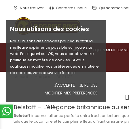
Nous trouver
Contactez-nous
Qui sommes no
Nous utilisons des cookies
Nous utilisons des cookies pour vous offrir la
meilleure expérience possible sur notre site
CASQUE
ÉQUIPEMENT HOMME
ÉQUIPEMENT FEMME


web. En cliquant sur OK, vous acceptez notre
politique en matière de cookies. Si vous
souhaitez modifier vos préférences en matière
de cookies, vous pouvez le faire ici.
Accueil
Marques
BELSTAFF
J'ACCEPTE
JE REFUSE
MODIFIER MES PRÉFÉRENCES
L
Belstaff – L’élégance britannique au s
Belstaff
incarne l’alliance parfaite entre tradition britann
tels que le coton ciré et le cuir pleine fleur, offrant ainsi une