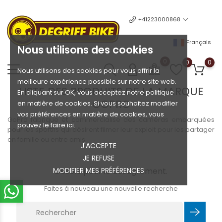
+41223000868
Français
Nous utilisons des cookies
0
0
0
Nous utilisons des cookies pour vous offrir la
meilleure expérience possible sur notre site web.
LISTE DES PRODUITS DE LA MARQUE
En cliquant sur OK, vous acceptez notre politique
GOPRO
en matière de cookies. Si vous souhaitez modifier
vos préférences en matière de cookies, vous
GoPro fabrique et commercialise des caméras embarquées
pouvez le faire ici.
pour les sportifs qui désirent filmer leur exploit pour les partager
en famille ou entre amis.
J'ACCEPTE
JE REFUSE
MODIFIER MES PRÉFÉRENCES
Désolé pour le désagrément.
Faites à nouveau une nouvelle recherche